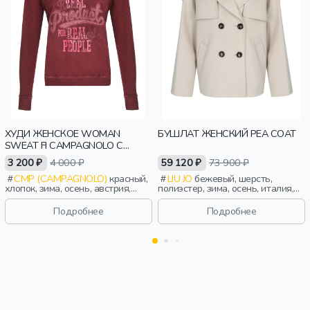
ХУДИ ЖЕНСКОЕ WOMAN
БУШЛАТ ЖЕНСКИЙ PEA COAT
SWEAT FI CAMPAGNOLO С
НАЧЕСОМ
3 200 ₽
4 000 ₽
59 120 ₽
73 900 ₽
CMP (CAMPAGNOLO)
красный,
LIU JO
бежевый, шерсть,
хлопок, зима, осень, австрия,
полиэстер, зима, осень, италия,
резинка, женщины, взрослые
женщины, взрослые
Подробнее
Подробнее