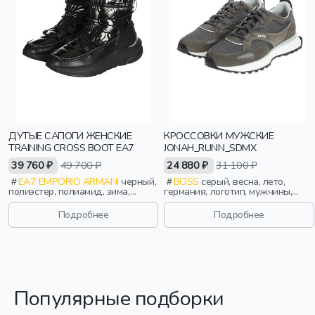
ДУТЫЕ САПОГИ ЖЕНСКИЕ
КРОССОВКИ МУЖСКИЕ
TRAINING CROSS BOOT EA7
JONAH_RUNN_SDMX
39 760 ₽
49 700 ₽
24 880 ₽
31 100 ₽
EA7 EMPORIO ARMANI
черный,
BOSS
серый, весна, лето,
полиэстер, полиамид, зима,
германия, логотип, мужчины,
осень, италия, непромокаемые,
взрослые
утепленные, эластичные,
Подробнее
Подробнее
женщины, взрослые
Популярные подборки