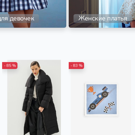
ля девочек
Женские платья
- 85 %
- 83 %