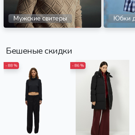
Мужские свитеры
Юбки д
Бешеные скидки
- 88 %
- 86 %