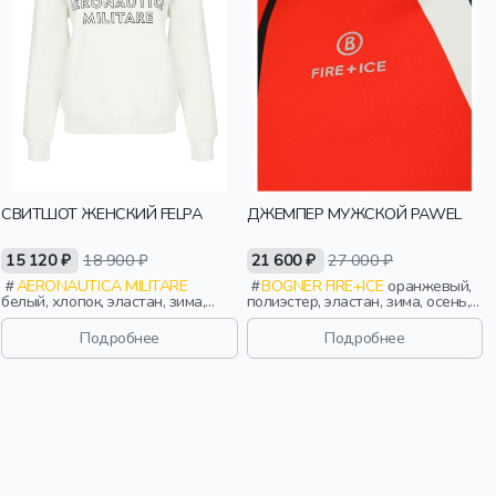
СВИТШОТ ЖЕНСКИЙ FELPA
ДЖЕМПЕР МУЖСКОЙ PAWEL
15 120 ₽
18 900 ₽
21 600 ₽
27 000 ₽
AERONAUTICA MILITARE
BOGNER FIRE+ICE
оранжевый,
белый, хлопок, эластан, зима,
полиэстер, эластан, зима, осень,
осень, италия, принт, классика,
германия, короткие, логотип,
женщины, взрослые
застежка, воротник, воротник-
Подробнее
Подробнее
стойка, мужчины, взрослые