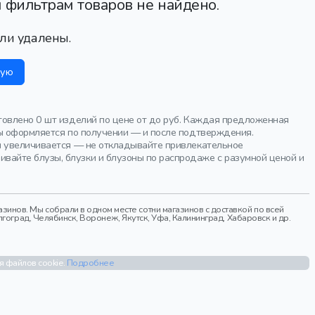
 фильтрам товаров не найдено.
ли удалены.
ную
товлено 0 шт изделий по цене от до руб. Каждая предложенная
ны оформляется по получении — и после подтверждения.
ки увеличивается — не откладывайте привлекательное
айте блузы, блузки и блузоны по распродаже с разумной ценой и
инов. Мы собрали в одном месте сотни магазинов с доставкой по всей
гоград, Челябинск, Воронеж, Якутск, Уфа, Калининград, Хабаровск и др.
я файлов cookie.
Подробнее