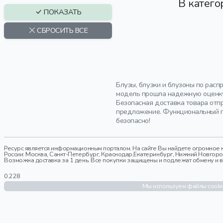
В катего
BOSS
ПОКАЗАТЬ
BRIONI
BUNGLY
СБРОСИТЬ ВСЕ
DEHA
DIOR
DOLCE & GABBANA
EA7 EMPORIO ARMANI
Блузы, блузки и блузоны по рас
ELISA FANTI
модель прошла надежную оценку 
Безопасная доставка товара отп
ERMANNO FIRENZE
предложение. Функциональный по
FABIANA FILIPPI
безопасно!
GAELLE PARIS
GANNI
Ресурс является информационным порталом. На сайте Вы найдете огромное к
GERTRUDE+GASTON
России: Москва, Санкт-Петербург, Краснодар,Екатеринбург, Нижний Новгород,
Возможна доставка за 1 день. Все покупки защищены и подлежат обмену и воз
GIVENCHY
0.228
HERNO
Мы используем файлы cookie
IRO
ISABEL MARANT
ISABEL MARANT ETOILE