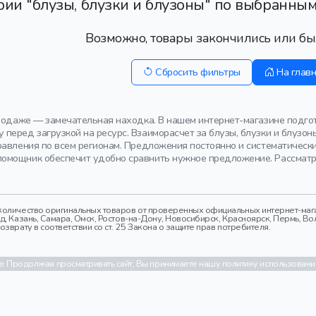
рии "блузы, блузки и блузоны" по выбранным
Возможно, товары закончились или бы
Сбросить фильтры
На глав
продаже — замечательная находка. В нашем интернет-магазине подго
перед загрузкой на ресурс. Взаиморасчет за блузы, блузки и блузо
равления по всем регионам. Предложения постоянно и систематичес
мощник обеспечит удобно сравнить нужное предложение. Рассматрив
оличество оригинальных товаров от проверенных официальных интернет-магаз
 Казань, Самара, Омск, Ростов-на-Дону, Новосибирск, Красноярск, Пермь, Вол
врату в соответствии со ст. 25 Закона о защите прав потребителя.
. Продолжая просматривать сайт, Вы принимаете нашу политику использовани