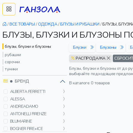
/
ВСЕ ТОВАРЫ
/
ОДЕЖДА
/
БЛУЗЫ И РУБАШКИ
/
БЛУЗЫ, БЛУЗК
БЛУЗЫ, БЛУЗКИ И БЛУЗОНЫ 
блузы, блузки и блузоны
Блузки
Блузоны
Б
рубашки
РАСПРОДАЖА
СБРОСИТ
сорочки
Блузы, блузки и блузоны от до р
туники
выбирайте подходящее предложе
БРЕНД
В каталоге
0 товаров
ALBERTA FERRETTI
ALESSA
ANDREADAMO
ANTONELLI FIRENZE
BLUMARINE
BOGNER FIRE+ICE