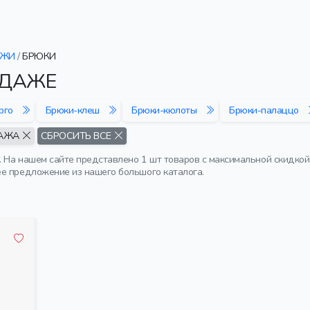
ДЖИ
/
БРЮКИ
ОДАЖЕ
рго
Брюки-клеш
Брюки-кюлоты
Брюки-палаццо
АЖА
СБРОСИТЬ ВСЕ
 На нашем сайте представлено 1 шт товаров с максимальной скидкой
е предложение из нашего большого каталога.