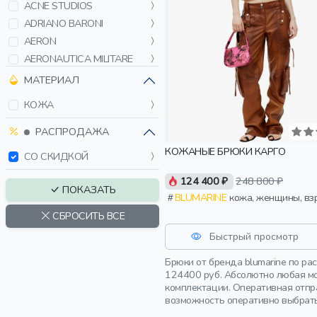
ACNE STUDIOS
ADRIANO BARONI
AERON
AERONAUTICA MILITARE
ALBERTA FERRETTI
МАТЕРИАЛ
ALESSANDRA RICH
КОЖА
ALEXANDRE VAUTHIER
ALLUDE
РАСПРОДАЖА
AMIRI
КОЖАНЫЕ БРЮКИ КАРГО
СО СКИДКОЙ
ANDREADAMO
124 400 ₽
248 800 ₽
ANN DEMEULEMEESTER
ПОКАЗАТЬ
BLUMARINE
кожа, женщины, вз
ANTONELLI FIRENZE
СБРОСИТЬ ВСЕ
ARMATA DI MARE
B1ARCHIVE
Быстрый просмотр
BALENCIAGA
Брюки от бренда blumarine по р
BALMAIN
124400 руб. Абсолютно любая мо
комплектации. Оперативная отпр
BARMAS JEANS
возможность оперативно выбрать
BERTOLO