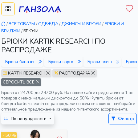
/
ВСЕ ТОВАРЫ
/
ОДЕЖДА
/
ДЖИНСЫ И БРЮКИ
/
БРЮКИ И
БРИДЖИ
/
БРЮКИ
БРЮКИ KARTIK RESEARCH ПО
РАСПРОДАЖЕ
Брюки-бананы
Брюки-карго
Брюки-клеш
Брюк
KARTIK RESEARCH
РАСПРОДАЖА
СБРОСИТЬ ВСЕ
Брюки от 24700 до 24700 руб. На нашем сайте представлено 1 шт
товаров с максимальным дисконтом до 50%. Купить брюки от
бренда kartik research по распродаже совсем несложно - выбирайте
оптимальное предложение из нашего гигантского ассортимента.
По популярности
Фильтр
- 50 %