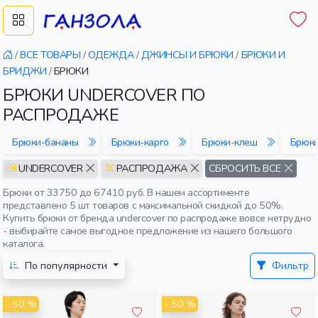
/
ВСЕ ТОВАРЫ
/
ОДЕЖДА
/
ДЖИНСЫ И БРЮКИ
/
БРЮКИ И
БРИДЖИ
/
БРЮКИ
БРЮКИ UNDERCOVER ПО
РАСПРОДАЖЕ
Брюки-бананы
Брюки-карго
Брюки-клеш
Брюк
UNDERCOVER
РАСПРОДАЖА
СБРОСИТЬ ВСЕ
Брюки от 33750 до 67410 руб. В нашем ассортименте
представлено 5 шт товаров с максимальной скидкой до 50%.
Купить брюки от бренда undercover по распродаже вовсе нетрудно
- выбирайте самое выгодное предложение из нашего большого
каталога.
По популярности
Фильтр
- 50 %
- 50 %