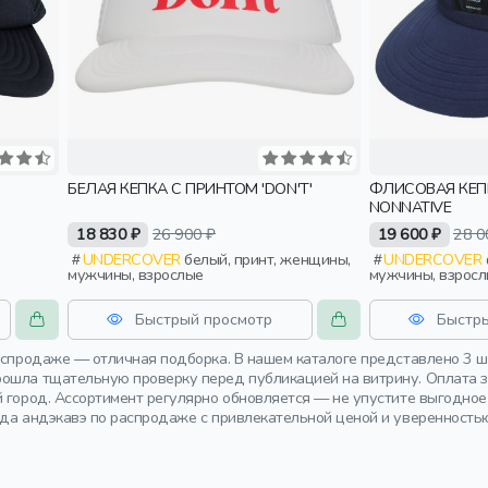
БЕЛАЯ КЕПКА С ПРИНТОМ 'DON'T'
ФЛИСОВАЯ КЕП
NONNATIVE
18 830 ₽
26 900 ₽
19 600 ₽
28 0
UNDERCOVER
белый, принт, женщины,
UNDERCOVER
флис, женщины,
мужчины, взрослые
мужчины, взрос
Быстрый просмотр
Быстр
распродаже — отличная подборка. В нашем каталоге представлено 3 
ошла тщательную проверку перед публикацией на витрину. Оплата за
й город. Ассортимент регулярно обновляется — не упустите выгодн
нда андэкавэ по распродаже с привлекательной ценой и уверенность