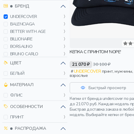
БРЕНД
UNDERCOVER
BALENCIAGA
BETTER WITH AGE
BILLIONAIRE
BORSALINO
КЕПКА С ПРИНТОМ 'NOPE'
BRUNO CARLO
C.P. COMPANY
ЦВЕТ
21 070 ₽
30 100 ₽
CORNELIANI
UNDERCOVER
принт, мужчины,
БЕЛЫЙ
взрослые
FABLE
HELIOT EMIL
МАТЕРИАЛ
Быстрый просмотр
HONEY FUCKING DIJON
ФЛИС
Кепки от бренда undercover по 
JIL SANDER
до 21070 руб. Каждая модель пр
KANZLER
ОСОБЕННОСТИ
Быстрая доставка заказа в любо
MANDELLI
модель. Выбирайте кепки от бре
ПРИНТ
NAHMIAS
РАСПРОДАЖА
PHILIPP PLEIN