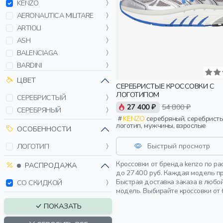
KENZO
AERONAUTICA MILITARE
ARTIOLI
ASH
BALENCIAGA
BARDINI
BILLIONAIRE
ЦВЕТ
СЕРЕБРИСТЫЕ КРОССОВКИ С
BOGNER
ЛОГОТИПОМ
СЕРЕБРИСТЫЙ
BOSS
27 400 ₽
54 800 ₽
СЕРЕБРЯНЫЙ
BRIONI
KENZO
серебряный, серебристый,
логотип, мужчины, взрослые
BRUNELLO CUCINELLI
ОСОБЕННОСТИ
BUNGLY
Быстрый просмотр
ЛОГОТИП
CORNELIANI
Кроссовки от бренда kenzo по р
DAMAT
РАСПРОДАЖА
до 27400 руб. Каждая модель пр
DIESEL
Быстрая доставка заказа в любо
СО СКИДКОЙ
DOLCE & GABBANA
модель. Выбирайте кроссовки от
EA7 EMPORIO ARMANI
ПОКАЗАТЬ
ELEVENTY