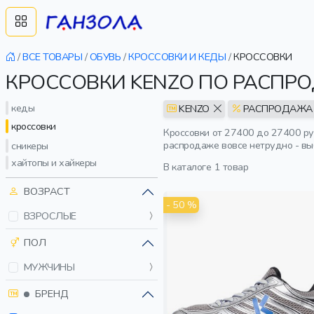
/
ВСЕ ТОВАРЫ
/
ОБУВЬ
/
КРОССОВКИ И КЕДЫ
/
КРОССОВКИ
КРОССОВКИ KENZO ПО РАСПР
кеды
KENZO
РАСПРОДАЖ
кроссовки
Кроссовки от 27400 до 27400 ру
распродаже вовсе нетрудно - вы
сникеры
хайтопы и хайкеры
В каталоге
1 товар
ВОЗРАСТ
- 50 %
ВЗРОСЛЫЕ
ПОЛ
МУЖЧИНЫ
БРЕНД