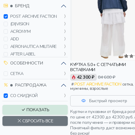
БРЕНД
POST ARCHIVE FACTION
(DI)VISION
ACRONYM
ADD
AERONAUTICA MILITARE
AFTER LABEL
AIREI
ОСОБЕННОСТИ
КУРТКА 5.0+ С СЕТЧАТЫМИ
ALBERTO BINI
ВСТАВКАМИ
СЕТКА
ALPHA INDUSTRIES
42 300 ₽
84 600 ₽
POST ARCHIVE FACTION
сетка,
AMI PARIS
РАСПРОДАЖА
мужчины, взрослые
AMIRI
СО СКИДКОЙ
B1ARCHIVE
Быстрый просмотр
BACON
ПОКАЗАТЬ
Куртки и пуховики от бренда pos
BALENCIAGA
по цене от 42300 до 42300 руб.
СБРОСИТЬ ВСЕ
BARDINI
после получения — и проверки к
Понятный фильтр даст возможнос
BIKKEMBERGS
без риска!