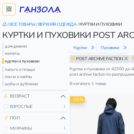
/
ВСЕ ТОВАРЫ
/
ВЕРХНЯЯ ОДЕЖДА
/
КУРТКИ И ПУХОВИКИ
КУРТКИ И ПУХОВИКИ POST AR
дождевики
Куртки
Пуховики
жилеты
POST ARCHIVE FACTION
куртки и пуховики
Куртки и пуховики от 42300 до 
пальто и плащи
post archive faction по распрод
пончо и кейпы
В каталоге
1 товар
шубы и дубленки
ВОЗРАСТ
- 50 %
ВЗРОСЛЫЕ
ПОЛ
МУЖЧИНЫ