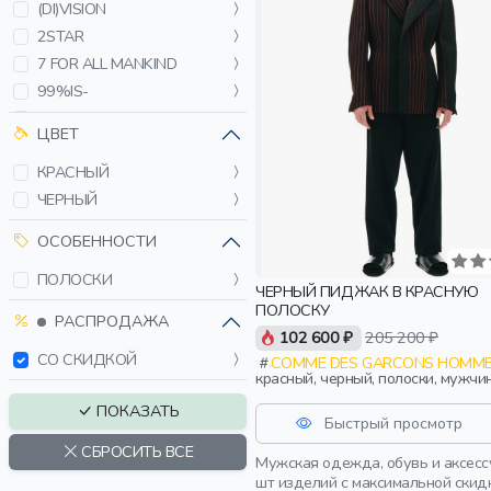
(DI)VISION
2STAR
7 FOR ALL MANKIND
99%IS-
A-COLD-WALL*
ЦВЕТ
A.P.C.
КРАСНЫЙ
ACNE STUDIOS
ЧЕРНЫЙ
ACRONYM
AERONAUTICA MILITARE
ОСОБЕННОСТИ
AFTER LABEL
ПОЛОСКИ
AIREI
ЧЕРНЫЙ ПИДЖАК В КРАСНУЮ
ПОЛОСКУ
ALLUDE
РАСПРОДАЖА
102 600 ₽
205 200 ₽
ALPHA INDUSTRIES
СО СКИДКОЙ
COMME DES GARCONS HOMME
AMI PARIS
красный, черный, полоски, мужчи
AMIRI
взрослые
ПОКАЗАТЬ
ARMATA DI MARE
Быстрый просмотр
ARTIOLI
СБРОСИТЬ ВСЕ
Мужская одежда, обувь и аксесс
ASKENT
шт изделий с максимальной скид