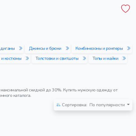
рдиганы
Джинсы и брюки
Комбинезоны и ромперы
 и костюмы
Толстовки и свитшоты
Топы и майки
 максимальной скидкой до 30%. Купить мужскую одежду от
много каталога.
Сортировка:
По популярности