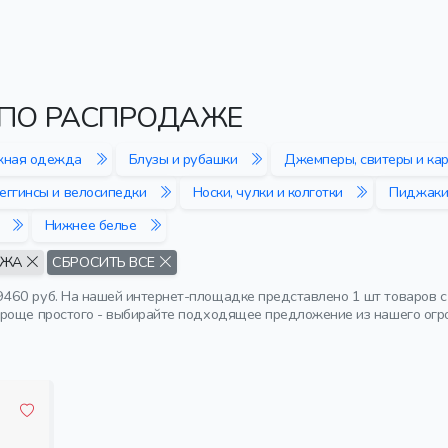
ПО РАСПРОДАЖЕ
жная одежда
Блузы и рубашки
Джемперы, свитеры и ка
еггинсы и велосипедки
Носки, чулки и колготки
Пиджаки
Нижнее белье
АЖА
СБРОСИТЬ ВСЕ
460 руб. На нашей интернет-площадке представлено 1 шт товаров с
роще простого - выбирайте подходящее предложение из нашего огро