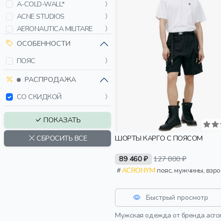
A-COLD-WALL*
ACNE STUDIOS
AERONAUTICA MILITARE
ALLUDE
ОСОБЕННОСТИ
ALPHA INDUSTRIES
ПОЯС
AMI PARIS
AMIRI
РАСПРОДАЖА
ARMATA DI MARE
СО СКИДКОЙ
B1ARCHIVE
BALENCIAGA
ПОКАЗАТЬ
BALENCIAGA KIDS
ШОРТЫ КАРГО С ПОЯСОМ
СБРОСИТЬ ВСЕ
BARDINI
BARMAS JEANS
89 460 ₽
127 800 ₽
BETTER WITH AGE
ACRONYM
пояс, мужчины, взр
BIKKEMBERGS
BILLIONAIRE
Быстрый просмотр
BLEND
BOGNER FIRE+ICE
Мужская одежда от бренда acro