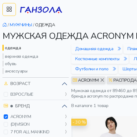
/
МУЖЧИНЫ
/
ОДЕЖДА
МУЖСКАЯ ОДЕЖДА ACRONYM 
одежда
Домашняя одежда
Пля
верхняя одежда
Костюмные комплекты
Л
обувь
Футболки и поло
Шорты
аксессуары
ACRONYM
РАСПРОД
ВОЗРАСТ
Мужская одежда от 89460 до 89
ВЗРОСЛЫЕ
бренда acronym по распродаже п
В каталоге
1 товар
БРЕНД
ACRONYM
- 30 %
(DI)VISION
7 FOR ALL MANKIND