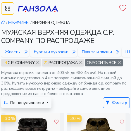
/
МУЖЧИНЫ
/
ВЕРХНЯЯ ОДЕЖДА
МУЖСКАЯ ВЕРХНЯЯ ОДЕЖДА C.P.
COMPANY ПО РАСПРОДАЖЕ
Жилеты
Куртки и пуховики
Пальто и плащи
Шу
C.P. COMPANY
РАСПРОДАЖА
СБРОСИТЬ ВСЕ
Мужская верхняя одежда от 40355 до 65345 руб. На нашей
витрине представлено 4 шт товаров с максимальной скидкой до
30%. Купить мужскую верхнюю одежду от бренда c.p. company по
распродаже вовсе нетрудно - выбирайте самое выгодное
предложение из нашего большого каталога.
По популярности
Фильтр
- 30 %
- 30 %