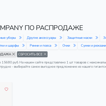
OMPANY ПО РАСПРОДАЖЕ
вные уборы
Другие аксессуары
Защитные маски
З
тки и шарфы
Ремни и пояса
Очки
Сумки и рюкзак
ОДАЖА
СБРОСИТЬ ВСЕ
 15680 руб. На нашем сайте представлено 1 шт товаров с максимальн
трудно - выбирайте самое выгодное предложение из нашего гигантск