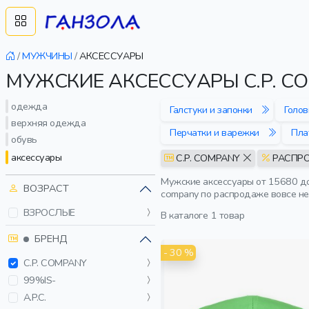
/
МУЖЧИНЫ
/
АКСЕССУАРЫ
МУЖСКИЕ АКСЕССУАРЫ C.P. C
одежда
Галстуки и запонки
Голо
верхняя одежда
Перчатки и варежки
Пла
обувь
аксессуары
C.P. COMPANY
РАСПР
Мужские аксессуары от 15680 до
ВОЗРАСТ
company по распродаже вовсе не
ВЗРОСЛЫЕ
В каталоге
1 товар
БРЕНД
- 30 %
C.P. COMPANY
99%IS-
A.P.C.