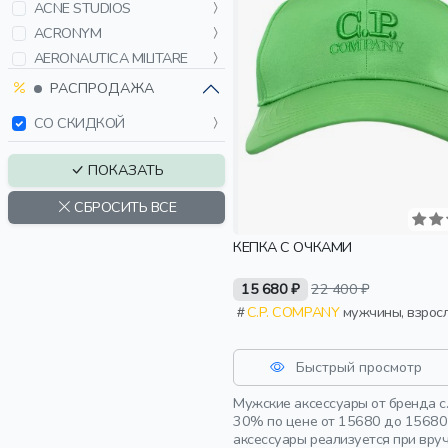
ACNE STUDIOS
ACRONYM
AERONAUTICA MILITARE
AMI PARIS
РАСПРОДАЖА
ARTIOLI
СО СКИДКОЙ
ASKENT
AURALEE
ПОКАЗАТЬ
AWGE
СБРОСИТЬ ВСЕ
BALENCIAGA
BARDINI
КЕПКА С ОЧКАМИ
BETTER WITH AGE
BILLIONAIRE
15 680 ₽
22 400 ₽
BIRDIEPAL
C.P. COMPANY
мужчины, взрос
BOGNER FIRE+ICE
BORSALINO
Быстрый просмотр
BOSS
Мужские аксессуары от бренда c
BOTTEGA VENETA
30% по цене от 15680 до 15680 
BRIONI
аксессуары реализуется при вру