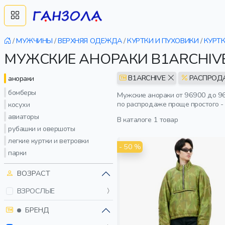
/
МУЖЧИНЫ
/
ВЕРХНЯЯ ОДЕЖДА
/
КУРТКИ И ПУХОВИКИ
/
КУРТ
МУЖСКИЕ АНОРАКИ B1ARCHIV
B1ARCHIVE
РАСПРОД
анораки
бомберы
Мужские анораки от 96900 до 96
по распродаже проще простого -
косухи
авиаторы
В каталоге
1 товар
рубашки и овершоты
легкие куртки и ветровки
- 50 %
парки
ВОЗРАСТ
ВЗРОСЛЫЕ
БРЕНД