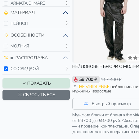
ARMATA DI MARE
B1ARCHIVE
МАТЕРИАЛ
BALENCIAGA
НЕЙЛОН
BARMAS JEANS
BERTOLO
ОСОБЕННОСТИ
BIKKEMBERGS
МОЛНИЯ
BILLIONAIRE
BLEND
РАСПРОДАЖА
BOGNER FIRE+ICE
НЕЙЛОНОВЫЕ БРЮКИ С МОЛН
СО СКИДКОЙ
BOSS
58 700 ₽
117 400 ₽
BRIONI
ПОКАЗАТЬ
THE VIRIDI-ANNE
нейлон, молния,
BRUNELLO CUCINELLI
мужчины, взрослые
СБРОСИТЬ ВСЕ
BTFL
Быстрый просмотр
C.P. COMPANY
CAERUS
Мужские брюки от бренда the vi
CAPPELLINI BY PESERICO
от 58700 до 58700 руб. Абсолют
— и проверки комплектации. Опе
CARHARTT WIP
даст возможность оперативно вы
CASTELLO D ORO