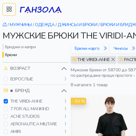
/
МУЖЧИНЫ
/
ОДЕЖДА
/
ДЖИНСЫ И БРЮКИ
/
БРЮКИ И БРИД
МУЖСКИЕ БРЮКИ THE VIRIDI-
бриджи и капри
Брюки-карго
Чиносы
брюки
THE VIRIDI-ANNE
РАСП
ВОЗРАСТ
Мужские брюки от 58700 до 58700
по распродаже проще простого -
ВЗРОСЛЫЕ
В каталоге
1 товар
БРЕНД
- 50 %
THE VIRIDI-ANNE
7 FOR ALL MANKIND
ACNE STUDIOS
AERONAUTICA MILITARE
AMIRI