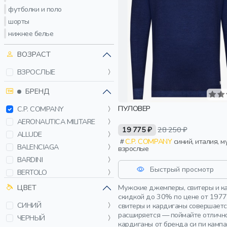
футболки и поло
шорты
нижнее белье
ВОЗРАСТ
ВЗРОСЛЫЕ
БРЕНД
ПУЛОВЕР
C.P. COMPANY
AERONAUTICA MILITARE
19 775 ₽
28 250 ₽
ALLUDE
C.P. COMPANY
синий, италия, мужчины,
BALENCIAGA
взрослые
BARDINI
Быстрый просмотр
BERTOLO
BIKKEMBERGS
Мужские джемперы, свитеры и ка
ЦВЕТ
скидкой до 30% по цене от 1977
BILLIONAIRE
СИНИЙ
свитеры и кардиганы совершаетс
BLEND
расширяется — поймайте отлично
ЧЕРНЫЙ
BOGNER FIRE+ICE
кардиганы от бренда си пи камп