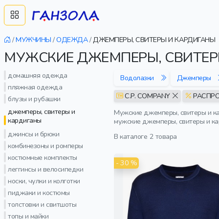
/
МУЖЧИНЫ
/
ОДЕЖДА
/
ДЖЕМПЕРЫ, СВИТЕРЫ И КАРДИГАНЫ
МУЖСКИЕ ДЖЕМПЕРЫ, СВИТЕРЫ
домашняя одежда
Водолазки
Джемперы
пляжная одежда
C.P. COMPANY
РАСПР
блузы и рубашки
джемперы, свитеры и
Мужские джемперы, свитеры и ка
кардиганы
мужские джемперы, свитеры и кар
джинсы и брюки
В каталоге
2 товара
комбинезоны и ромперы
костюмные комплекты
- 30 %
леггинсы и велосипедки
носки, чулки и колготки
пиджаки и костюмы
толстовки и свитшоты
топы и майки