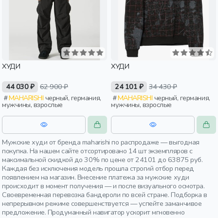
ХУДИ
ХУДИ
44 030 ₽
62 900 ₽
24 101 ₽
34 430 ₽
MAHARISHI
черный, германия,
MAHARISHI
черный, германия,
мужчины, взрослые
мужчины, взрослые
Мужские худи от бренда maharishi по распродаже — выгодная
покупка. На нашем сайте отсортировано 14 шт экземпляров с
максимальной скидкой до 30% по цене от 24101 до 63875 руб.
Каждая без исключения модель прошла строгий отбор перед
появлением на магазин. Внесение платежа за мужские худи
происходит в момент получения — и после визуального осмотра.
Своевременная перевозка бандероли по всей стране. Подборка в
непрерывном режиме совершенствуется — успейте заманчивое
предложение. Продуманный навигатор ускорит мгновенно