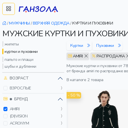
/
МУЖЧИНЫ
/
ВЕРХНЯЯ ОДЕЖДА
/
КУРТКИ И ПУХОВИКИ
МУЖСКИЕ КУРТКИ И ПУХОВИКИ
жилеты
Куртки
Пуховики
куртки и пуховики
AMIRI
РАСПРОДАЖА
пальто и плащи
Мужские куртки и пуховики от 7
шубы и дубленки
от бренда amiri по распродаже в
ВОЗРАСТ
В каталоге
2 товара
ВЗРОСЛЫЕ
- 50 %
БРЕНД
AMIRI
(DI)VISION
ACRONYM