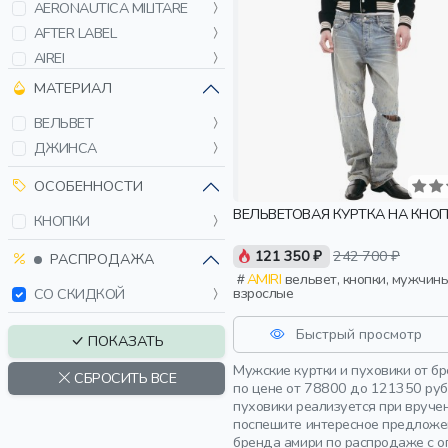
AERONAUTICA MILITARE
AFTER LABEL
AIREI
ALPHA INDUSTRIES
МАТЕРИАЛ
B1ARCHIVE
ВЕЛЬВЕТ
BACON
ДЖИНСА
BALENCIAGA
BARDINI
ОСОБЕННОСТИ
BARMAS JEANS
ВЕЛЬВЕТОВАЯ КУРТКА НА КНО
КНОПКИ
BIKKEMBERGS
121 350 ₽
242 700 ₽
BILANCIONI
РАСПРОДАЖА
AMIRI
вельвет, кнопки, мужчины,
BILLIONAIRE
взрослые
СО СКИДКОЙ
BLEND
BOGNER FIRE+ICE
Быстрый просмотр
ПОКАЗАТЬ
BOMBOOGIE
Мужские куртки и пуховики от б
СБРОСИТЬ ВСЕ
BOSS
по цене от 78800 до 121350 руб
пуховики реализуется при вруче
BOTTEGA VENETA
поспешите интересное предложен
BRIONI
бренда амири по распродаже с о