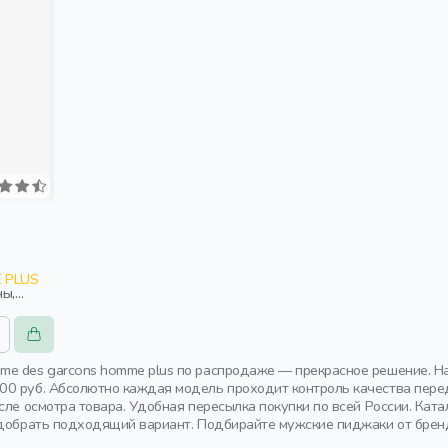
 PLUS
ны,
e des garcons homme plus по распродаже — прекрасное решение. На
0 руб. Абсолютно каждая модель проходит контроль качества перед
осле осмотра товара. Удобная пересылка покупки по всей России. Ка
одобрать подходящий вариант. Подбирайте мужские пиджаки от бренд