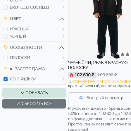
BRIONI
BRUNELLO CUCINELLI
COMME DES GARCONS
ЦВЕТ
CORNELIANI
КРАСНЫЙ
COSTUME NATIONAL
ЧЕРНЫЙ
DAMAT
DOLCE & GABBANA
ОСОБЕННОСТИ
DRIES VAN NOTEN
ПОЛОСКИ
DSQUARED
ЧЕРНЫЙ ПИДЖАК В КРАСНУЮ
ELEVENTY
ПОЛОСКУ
РАСПРОДАЖА
EMPORIO ARMANI
102 600 ₽
205 200 ₽
СО СКИДКОЙ
ENFANTS RICHES
COMME DES GARCONS HOMME
DÉPRIMÉS
красный, черный, полоски, мужчи
взрослые
FABLE
ПОКАЗАТЬ
Быстрый просмотр
FARGONI
СБРОСИТЬ ВСЕ
ISAIA
Мужские пиджаки от бренда comm
50% по цене от 102600 до 10260
JIL SANDER
по факту доставки — и только п
KANZLER
Простой поиск позволит легко п
LORO PIANA
гарантией!