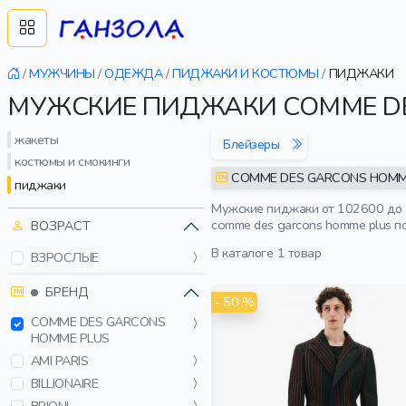
/
МУЖЧИНЫ
/
ОДЕЖДА
/
ПИДЖАКИ И КОСТЮМЫ
/
ПИДЖАКИ
МУЖСКИЕ ПИДЖАКИ COMME DE
жакеты
Блейзеры
костюмы и смокинги
COMME DES GARCONS HOMM
пиджаки
Мужские пиджаки от 102600 до 1
comme des garcons homme plus п
ВОЗРАСТ
В каталоге
1 товар
ВЗРОСЛЫЕ
БРЕНД
- 50 %
COMME DES GARCONS
HOMME PLUS
AMI PARIS
BILLIONAIRE