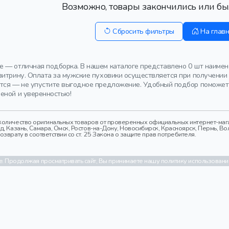
Возможно, товары закончились или бы
Сбросить фильтры
На глав
 — отличная подборка. В нашем каталоге представлено 0 шт наимен
итрину. Оплата за мужские пуховики осуществляется при получении 
тся — не упустите выгодное предложение. Удобный подбор поможет
еной и уверенностью!
оличество оригинальных товаров от проверенных официальных интернет-магаз
 Казань, Самара, Омск, Ростов-на-Дону, Новосибирск, Красноярск, Пермь, Вол
врату в соответствии со ст. 25 Закона о защите прав потребителя.
. Продолжая просматривать сайт, Вы принимаете нашу политику использовани