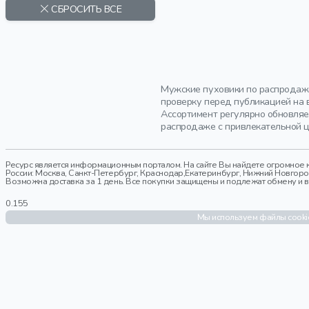
CASUAL FRIDAY
СБРОСИТЬ ВСЕ
CORTIGIANI
COSTUME NATIONAL
DOUBLET
DRIES VAN NOTEN
Мужские пуховики по распродаже
EA7 EMPORIO ARMANI
проверку перед публикацией на в
ELEVENTY
Ассортимент регулярно обновляе
распродаже с привлекательной ц
GCDS
GIANFRANCO FERRE
GIORGIO BRATO
Ресурс является информационным порталом. На сайте Вы найдете огромное к
России: Москва, Санкт-Петербург, Краснодар,Екатеринбург, Нижний Новгород,
HARMONT&BLAINE
Возможна доставка за 1 день. Все покупки защищены и подлежат обмену и воз
HERNO
0.155
HETREGO
Мы используем файлы cookie
KANZLER
MAISON MIHARA
YASUHIRO
MANDELLI
MONCLER