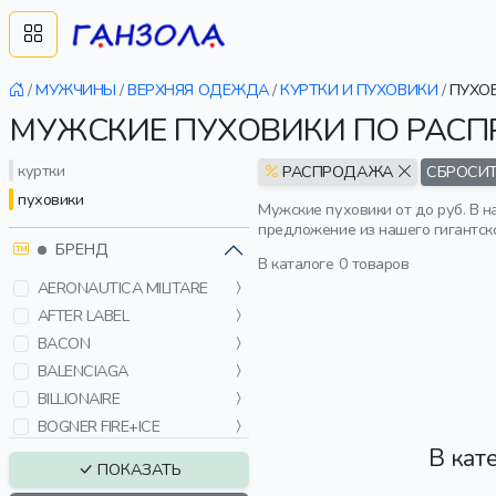
/
МУЖЧИНЫ
/
ВЕРХНЯЯ ОДЕЖДА
/
КУРТКИ И ПУХОВИКИ
/
ПУХО
МУЖСКИЕ ПУХОВИКИ ПО РАС
куртки
РАСПРОДАЖА
СБРОСИТ
пуховики
Мужские пуховики от до руб. В 
предложение из нашего гигантско
БРЕНД
В каталоге
0 товаров
AERONAUTICA MILITARE
AFTER LABEL
BACON
BALENCIAGA
BILLIONAIRE
BOGNER FIRE+ICE
В кат
BOSS
ПОКАЗАТЬ
BRIONI