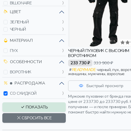
BILLIONAIRE
BOGNER FIRE+ICE
ЦВЕТ
BOSS
ЗЕЛЕНЫЙ
BRIONI
ЧЕРНЫЙ
BRUNELLO CUCINELLI
C.P. COMPANY
МАТЕРИАЛ
CASUAL FRIDAY
ЧЕРНЫЙ ПУХОВИК С ВЫСОКИМ
ПУХ
CORTIGIANI
ВОРОТНИКОМ
COSTUME NATIONAL
ОСОБЕННОСТИ
233 730 ₽
333 900 ₽
DOUBLET
READYMADE
черный, пух, воротник,
ВОРОТНИК
женщины, мужчины, взрослые
DRIES VAN NOTEN
РАСПРОДАЖА
EA7
Быстрый просмотр
EA7 EMPORIO ARMANI
СО СКИДКОЙ
Мужские пуховики от бренда rea
ELEVENTY
цене от 233730 до 233730 руб. 
GCDS
получении — и после примерки. 
ПОКАЗАТЬ
поможет быстро найти нужную мо
GIANFRANCO FERRE
СБРОСИТЬ ВСЕ
GIORGIO BRATO
HARMONT&BLAINE