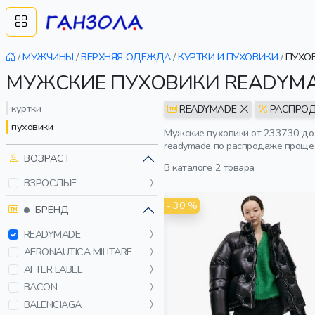
/
МУЖЧИНЫ
/
ВЕРХНЯЯ ОДЕЖДА
/
КУРТКИ И ПУХОВИКИ
/
ПУХО
МУЖСКИЕ ПУХОВИКИ READYM
куртки
READYMADE
РАСПРО
пуховики
Мужские пуховики от 233730 до 
readymade по распродаже проще 
ВОЗРАСТ
В каталоге
2 товара
ВЗРОСЛЫЕ
- 30 %
БРЕНД
READYMADE
AERONAUTICA MILITARE
AFTER LABEL
BACON
BALENCIAGA