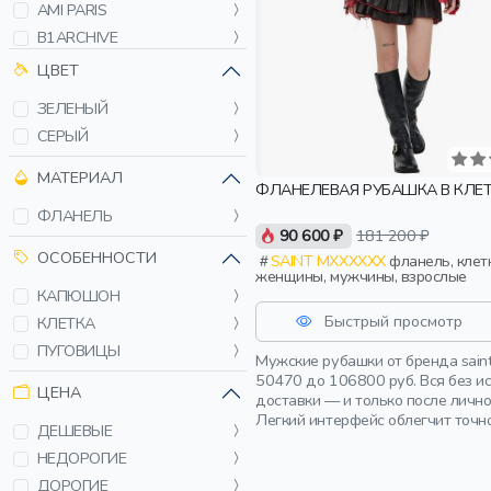
AMI PARIS
B1ARCHIVE
BALENCIAGA
ЦВЕТ
BIKKEMBERGS
ЗЕЛЕНЫЙ
BILLIONAIRE
СЕРЫЙ
BLEND
BOSS
МАТЕРИАЛ
ФЛАНЕЛЕВАЯ РУБАШКА В КЛЕ
BOTTEGA VENETA
ФЛАНЕЛЬ
BRIONI
90 600 ₽
181 200 ₽
BRUNELLO CUCINELLI
ОСОБЕННОСТИ
SAINT MXXXXXX
фланель, клетка,
женщины, мужчины, взрослые
CARHARTT WIP
КАПЮШОН
CASTELLO D ORO
Быстрый просмотр
КЛЕТКА
CASUAL FRIDAY
ПУГОВИЦЫ
Мужские рубашки от бренда sain
CHILDREN OF THE
50470 до 106800 руб. Вся без и
DISCORDANCE
ЦЕНА
доставки — и только после личн
CORTIGIANI
Легкий интерфейс облегчит точн
ДЕШЕВЫЕ
COSTUME NATIONAL
НЕДОРОГИЕ
DAMAT
ДОРОГИЕ