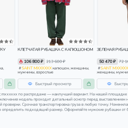
ТКУ
КЛЕТЧАТАЯ РУБАШКА С КАПЮШОНОМ
ЗЕЛЕНАЯ РУБАШ
106 800 ₽
213 600 ₽
50 470 ₽
72 1
SAINT MXXXXXX
капюшон, женщины,
SAINT MXXXX
мужчины, взрослые
женщины, мужчи
Быстрый просмотр
Быстр
t mxxxxxx по распродаже — наилучший вариант. На нашей площадке 
сключения модель проходит детальный осмотр перед выставлением на
ой проверки. Срочная транспортировка груза в любую точку. Номенк
о определить подходящий размер. Оформляйте мужские рубашки от бр