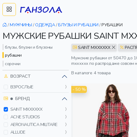
/
МУЖЧИНЫ
/
ОДЕЖДА
/
БЛУЗЫ И РУБАШКИ
/
РУБАШКИ
МУЖСКИЕ РУБАШКИ SAINT MX
блузы, блузки и блузоны
SAINT MXXXXXX
РАСП
рубашки
Мужские рубашки от 50470 до 10
mxxxxxx по распродаже совсем н
сорочки
В каталоге
4 товара
ВОЗРАСТ
ВЗРОСЛЫЕ
- 50 %
БРЕНД
SAINT MXXXXXX
ACNE STUDIOS
AERONAUTICA MILITARE
ALLUDE