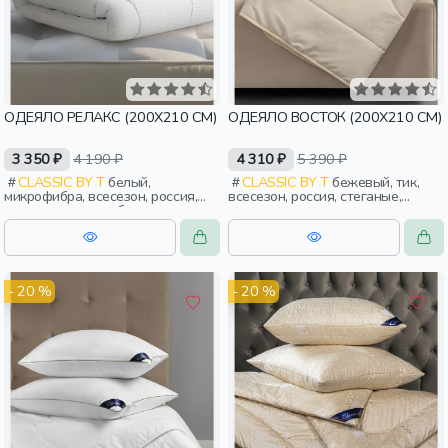
ОДЕЯЛО РЕЛАКС (200Х210 СМ)
ОДЕЯЛО ВОСТОК (200Х210 СМ)
3 350 ₽
4 190 ₽
4 310 ₽
5 390 ₽
CLASSIC BY T
белый,
CLASSIC BY T
бежевый, тик,
микрофибра, всесезон, россия,
всесезон, россия, стеганые,
стеганые, тонкие, бархат,
взрослые
взрослые
- 20 %
- 20 %