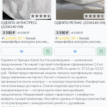
ОДЕЯЛО АНТИСТРЕСС
ОДЕЯЛО РЕЛАКС (220Х240 СМ)
(220Х240 СМ)
3 350 ₽
4 190 ₽
3 350 ₽
4 190 ₽
CLASSIC BY T
белый,
CLASSIC BY T
белый,
микрофибра, всесезон, россия,
микрофибра, всесезон, россия,
стеганые, тонкие, бархат,
стеганые, тонкие, бархат,
взрослые
взрослые
Одеяла от бренда classic by t по распродаже — уникальное
предложение. На нашей торговой платформе сформировано 14 шт
единиц с максимальной скидкой до 20% по цене от 2710 до 5110
руб. Любая представленная модель прошла сертификацию перед
представлением на портал. Расчет стоимости за одеяла
организуется после осмотра — и осмотра покупателем. Комфортная
логистика вещи до порога. Список моделей круглосуточно
модернизируется — не проходите мимо выгоднейшее
предложение. Модерновый сервис гарантирует с комфортом
выбрать лучший экземпляр. Изучайте одеяла от бренда классик бай
ти по распродаже с конкурентной ценой и с душевным