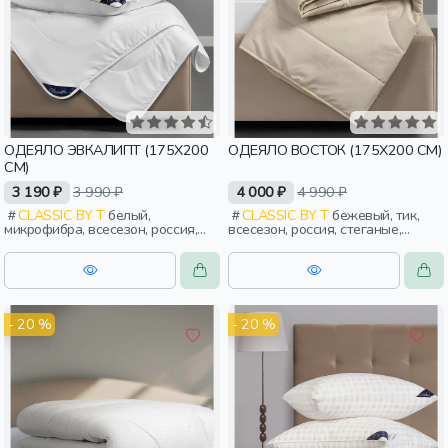
ОДЕЯЛО ЭВКАЛИПТ (175Х200
ОДЕЯЛО ВОСТОК (175Х200 СМ)
СМ)
3 190 ₽
3 990 ₽
4 000 ₽
4 990 ₽
CLASSIC BY T
белый,
CLASSIC BY T
бежевый, тик,
микрофибра, всесезон, россия,
всесезон, россия, стеганые,
стеганые, тонкие, взрослые
взрослые
- 20 %
- 20 %