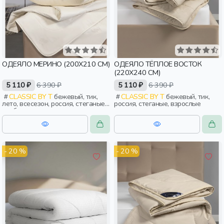
ОДЕЯЛО МЕРИНО (200Х210 СМ)
ОДЕЯЛО ТЁПЛОЕ ВОСТОК
(220Х240 СМ)
5 110 ₽
6 390 ₽
5 110 ₽
6 390 ₽
CLASSIC BY T
бежевый, тик,
CLASSIC BY T
бежевый, тик,
лето, всесезон, россия, стеганые,
россия, стеганые, взрослые
свободные, тонкие, эластичные,
анатомические, взрослые
- 20 %
- 20 %