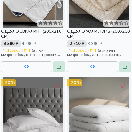
ОДЕЯЛО ЭВКАЛИПТ (200Х210
ОДЕЯЛО ХОЛИ ЛЭМБ (200Х210
СМ)
СМ)
3 590 ₽
4 490 ₽
2 710 ₽
3 390 ₽
CLASSIC BY T
белый,
CLASSIC BY T
бежевый,
микрофибра, всесезон, россия,
микрофибра, лето, всесезон,
стеганые, тонкие, взрослые
россия, стеганые, тонкие,
взрослые
- 20 %
- 20 %