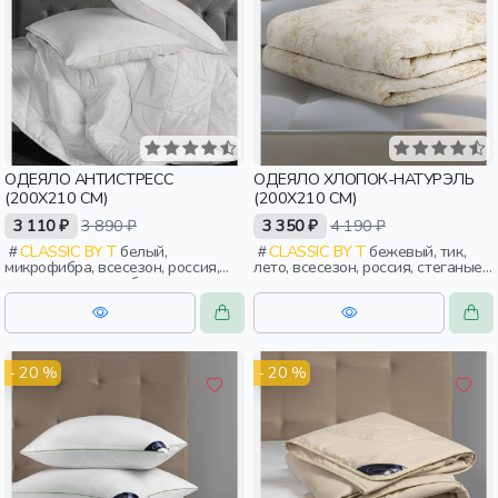
ОДЕЯЛО АНТИСТРЕСС
ОДЕЯЛО ХЛОПОК-НАТУРЭЛЬ
(200Х210 СМ)
(200Х210 СМ)
3 110 ₽
3 890 ₽
3 350 ₽
4 190 ₽
CLASSIC BY T
белый,
CLASSIC BY T
бежевый, тик,
микрофибра, всесезон, россия,
лето, всесезон, россия, стеганые,
стеганые, тонкие, бархат,
тонкие, взрослые
взрослые
- 20 %
- 20 %