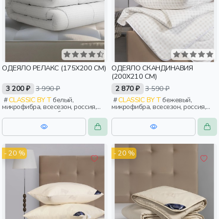
ОДЕЯЛО РЕЛАКС (175Х200 СМ)
ОДЕЯЛО СКАНДИНАВИЯ
(200Х210 СМ)
3 200 ₽
3 990 ₽
2 870 ₽
3 590 ₽
CLASSIC BY T
белый,
CLASSIC BY T
бежевый,
микрофибра, всесезон, россия,
микрофибра, всесезон, россия,
стеганые, тонкие, бархат,
стеганые, тонкие, взрослые
взрослые
- 20 %
- 20 %