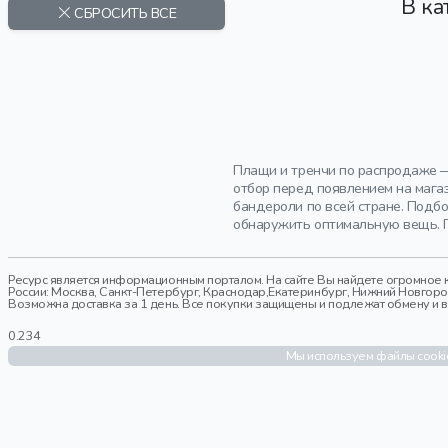
В ка
FABIANA FILIPPI
СБРОСИТЬ ВСЕ
FEAR OF GOD
FEDELI
GARETH PUGH
HARMANLI
HERNO
J.N.C.
Плащи и тренчи по распродаже —
KANZLER
отбор перед появлением на мага
MARNI
бандероли по всей стране. Подб
обнаружить оптимальную вещь. П
MASTERMIND WORLD
MO5CH1NO JEANS
MONCLER
Ресурс является информационным порталом. На сайте Вы найдете огромное к
России: Москва, Санкт-Петербург, Краснодар,Екатеринбург, Нижний Новгород,
PATRIZIA PEPE
Возможна доставка за 1 день. Все покупки защищены и подлежат обмену и воз
PENNYBLACK
0.234
PINKO
Мы используем файлы cookie
PODIUM
SAINT LAURENT
SELA