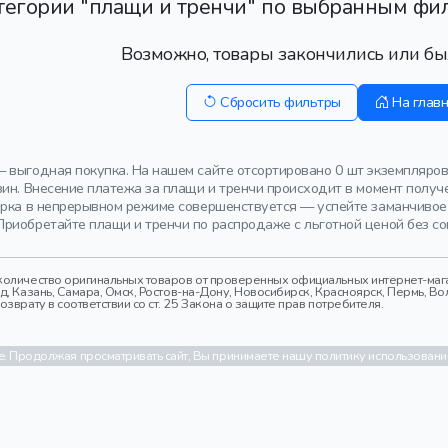
тегории "плащи и тренчи" по выбранным фил
Возможно, товары закончились или бы
Сбросить фильтры
На глав
 выгодная покупка. На нашем сайте отсортировано 0 шт экземпляров
зин. Внесение платежа за плащи и тренчи происходит в момент получ
орка в непрерывном режиме совершенствуется — успейте заманчивое
риобретайте плащи и тренчи по распродаже с льготной ценой без со
оличество оригинальных товаров от проверенных официальных интернет-магаз
 Казань, Самара, Омск, Ростов-на-Дону, Новосибирск, Красноярск, Пермь, Вол
врату в соответствии со ст. 25 Закона о защите прав потребителя.
. Продолжая просматривать сайт, Вы принимаете нашу политику использовани