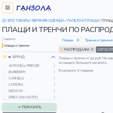
/
ВСЕ ТОВАРЫ
/
ВЕРХНЯЯ ОДЕЖДА
/
ПАЛЬТО И ПЛАЩИ
/
ПЛАЩИ
ПЛАЩИ И ТРЕНЧИ ПО РАСПРО
пальто
Плащи
Тренчи и тренчк
плащи и тренчи
РАСПРОДАЖА
СБРОСИТ
БРЕНД
Плащи и тренчи от до руб. На н
из нашего большого каталога.
ANTONELLI FIRENZE
В каталоге
0 товаров
BURBERRY
CARNELLI
COPERNI
DIEGO M
DRIES VAN NOTEN
ENFANTS RICHES
ПОКАЗАТЬ
DÉPRIMÉS