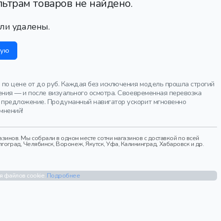
ьтрам товаров не найдено.
ли удалены.
ную
 по цене от до руб. Каждая без исключения модель прошла строгий
ения — и после визуального осмотра. Своевременная перевозка
 предложение. Продуманный навигатор ускорит мгновенно
мнений!
инов. Мы собрали в одном месте сотни магазинов с доставкой по всей
гоград, Челябинск, Воронеж, Якутск, Уфа, Калининград, Хабаровск и др.
я файлов cookie.
Подробнее