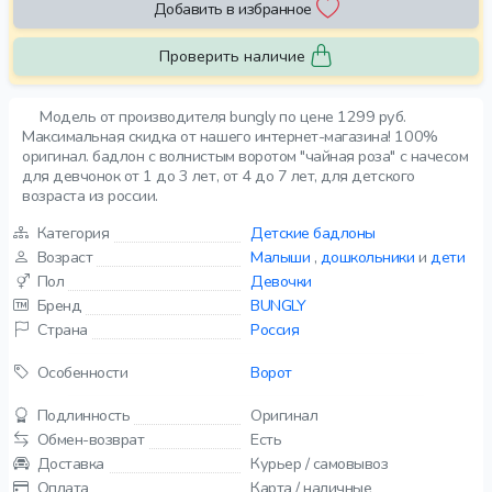
Добавить в избранное
Проверить наличие
Модель от производителя bungly по цене 1299 руб.
Максимальная скидка от нашего интернет-магазина! 100%
оригинал. бадлон с волнистым воротом "чайная роза" с начесом
для девчонок от 1 до 3 лет, от 4 до 7 лет, для детского
возраста из россии.
Категория
Детские бадлоны
Возраст
Малыши
,
дошкольники
и
дети
Пол
Девочки
Бренд
BUNGLY
Страна
Россия
Особенности
Ворот
Подлинность
Оригинал
Обмен-возврат
Есть
Доставка
Курьер / самовывоз
Оплата
Карта / наличные