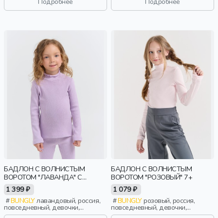
Подробнее
Подробнее
БАДЛОН С ВОЛНИСТЫМ
БАДЛОН С ВОЛНИСТЫМ
ВОРОТОМ "ЛАВАНДА" С
ВОРОТОМ "РОЗОВЫЙ" 7+
НАЧЕСОМ
1 399 ₽
1 079 ₽
BUNGLY
лавандовый, россия,
BUNGLY
розовый, россия,
повседневный, девочки,
повседневный, девочки,
малыши, дошкольники, дети
школьники, подростки, дети