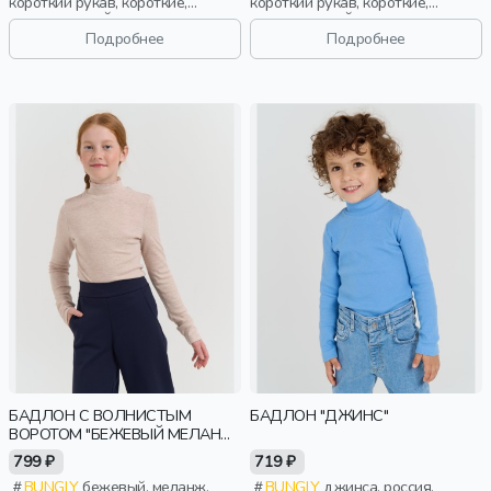
короткий рукав, короткие,
короткий рукав, короткие,
повседневный, девочки,
повседневный, девочки,
школьники, подростки, дети
школьники, подростки, дети
Подробнее
Подробнее
БАДЛОН С ВОЛНИСТЫМ
БАДЛОН "ДЖИНС"
ВОРОТОМ "БЕЖЕВЫЙ МЕЛАНЖ"
7+
799 ₽
719 ₽
BUNGLY
бежевый, меланж,
BUNGLY
джинса, россия,