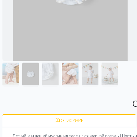
О
ОПИСАНИЕ
Легкий, дышащий муслин идеален для жаркой погоды.Шорты-блу