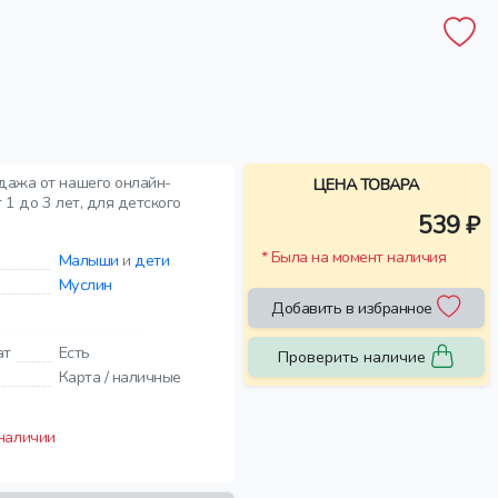
одажа от нашего онлайн-
ЦЕНА ТОВАРА
 1 до 3 лет, для детского
539 ₽
* Была на момент наличия
Малыши
и
дети
Муслин
Добавить в избранное
ат
Есть
Проверить наличие
Карта / наличные
 наличии