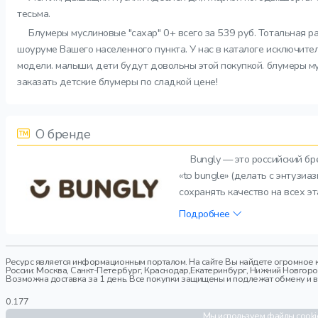
тесьма.
Блумеры муслиновые "сахар" 0+ всего за 539 руб. Тотальная р
шоуруме Вашего населенного пункта. У нас в каталоге исключите
модели. малыши, дети будут довольны этой покупкой. блумеры му
заказать детские блумеры по сладкой цене!
О бренде
Bungly — это российский б
«to bungle» (делать с энтузи
сохранять качество на всех э
Подробнее
Ресурс является информационным порталом. На сайте Вы найдете огромное к
России: Москва, Санкт-Петербург, Краснодар,Екатеринбург, Нижний Новгород,
Возможна доставка за 1 день. Все покупки защищены и подлежат обмену и воз
0.177
Мы используем файлы cookie