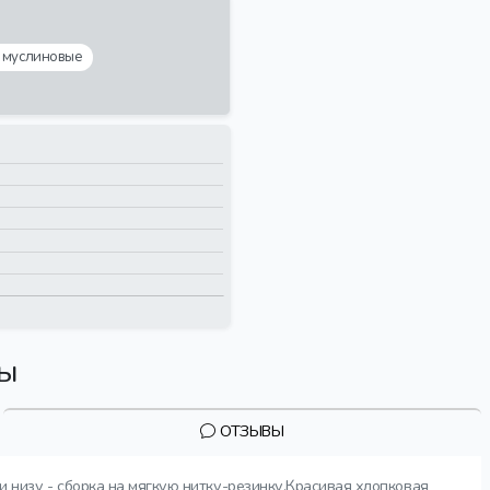
 муслиновые
вы
ОТЗЫВЫ
низу - сборка на мягкую нитку-резинку.Красивая хлопковая