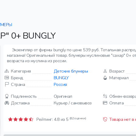
УМЕРЫ
" 0+ BUNGLY
Экземпляр от фирмы bungly по цене 539 руб. Тотальная распр
магазина! Оригинальный товар. блумеры муслиновые "сахар" 0+ от
возраста из муслина из россии.
Категория
Детские блумеры
Возраст
Бренд
BUNGLY
Материал
Страна
Россия
Подлинность
Оригинал
Обмен-возвр
Доставка
Курьер / самовывоз
Оплата
(82 оценки)
Рейтинг:
4.8
из 5
Товара нет в