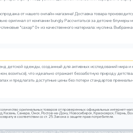
аспродажа от нашего онлайн-магазина! Доставка товара производится
льно оригинал от компании bungly. Рассчитаться за детские блумеры
слиновые "сахар" 0+ из качественного материала: муслина. Выбранна
ренд детской одежды, созданный для активных исследований мира и 
азмом, возиться), что идеально отражает беззаботную природу детств
тапах и предлагать доступные цены без потери стандартов премиальн
оличество оригинальных товаров от проверенных официальных интернет-магаз
 Казань, Самара, Омск, Ростов-на-Дону, Новосибирск, Красноярск, Пермь, Вол
врату в соответствии со ст. 25 Закона о защите прав потребителя.
. Продолжая просматривать сайт, Вы принимаете нашу политику использовани