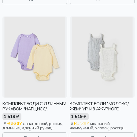
объемные, эластичные, малыши,
дети
КОМПЛЕКТ БОДИ С ДЛИННЫМ
КОМПЛЕКТ БОДИ "МОЛОКО/
РУКАВОМ "НАРЦИСС/
ЖЕМЧУГ" ИЗ АЖУРНОГО
ЛАВАНДА" 0+
ХЛОПКА ДЛЯ ДЕВОЧЕК 0+
1 519 ₽
1 519 ₽
BUNGLY
лавандовый, россия,
BUNGLY
молочный,
длинные, длинный рукав,
жемчужный, хлопок, россия,
повседневный, малыши, дети
ажур, повседневный, малыши,
дети