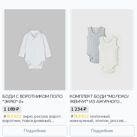
БОДИ С ВОРОТНИКОМ ПОЛО
КОМПЛЕКТ БОДИ "МОЛОКО/
"ЭКРЮ" 0+
ЖЕМЧУГ" ИЗ АЖУРНОГО
ХЛОПКА 0+
1 189 ₽
1 234 ₽
BUNGLY
экрю, россия, ворот,
BUNGLY
молочный,
воротник, повседневный,
жемчужный, хлопок, россия,
малыши, дети
ажур, повседневный, малыши,
дети
Подробнее
Подробнее