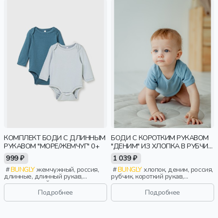
КОМПЛЕКТ БОДИ С ДЛИННЫМ
БОДИ С КОРОТКИМ РУКАВОМ
РУКАВОМ "МОРЕ/ЖЕМЧУГ" 0+
"ДЕНИМ" ИЗ ХЛОПКА В РУБЧИК
0+
999 ₽
1 039 ₽
BUNGLY
жемчужный, россия,
BUNGLY
хлопок, деним, россия,
длинные, длинный рукав,
рубчик, короткий рукав,
повседневный, малыши, дети
короткие, малыши, дети
Подробнее
Подробнее