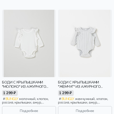
БОДИ С КРЫЛЫШКАМИ
БОДИ С КРЫЛЫШКАМИ
"МОЛОКО" ИЗ АЖУРНОГО
"ЖЕМЧУГ" ИЗ АЖУРНОГО
ХЛОПКА 0+
ХЛОПКА 0+
1 299 ₽
1 299 ₽
BUNGLY
молочный, хлопок,
BUNGLY
жемчужный, хлопок,
россия, крылышки, ажур,
россия, крылышки, ажур,
новорожденные, дети
новорожденные, дети
Подробнее
Подробнее