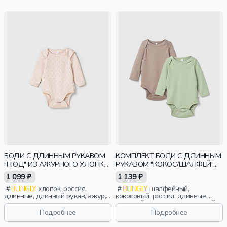
БОДИ С ДЛИННЫМ РУКАВОМ
КОМПЛЕКТ БОДИ С ДЛИННЫМ
"НЮД" ИЗ АЖУРНОГО ХЛОПКА
РУКАВОМ "КОКОС/ШАЛФЕЙ"
0+
0+
1 099 ₽
1 139 ₽
BUNGLY
хлопок, россия,
BUNGLY
шалфейный,
длинные, длинный рукав, ажур,
кокосовый, россия, длинные,
новорожденные, дети
длинный рукав, повседневный,
малыши, дети
Подробнее
Подробнее