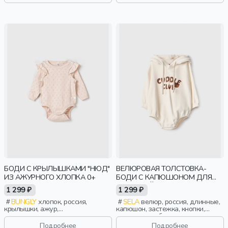
БОДИ С КРЫЛЫШКАМИ "НЮД"
ВЕЛЮРОВАЯ ТОЛСТОВКА-
ИЗ АЖУРНОГО ХЛОПКА 0+
БОДИ С КАПЮШОНОМ ДЛЯ
МАЛЫШЕЙ
1 299 ₽
1 299 ₽
BUNGLY
хлопок, россия,
SELA
велюр, россия, длинные,
крылышки, ажур,
капюшон, застежка, кнопки,
новорожденные, дети
манжета, свободные, принт,
вышивка, кулиска, сборки,
Подробнее
Подробнее