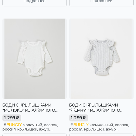
Подробнее
Подробнее
БОДИ С КРЫЛЫШКАМИ
БОДИ С КРЫЛЫШКАМИ
"МОЛОКО" ИЗ АЖУРНОГО
"ЖЕМЧУГ" ИЗ АЖУРНОГО
ХЛОПКА 0+
ХЛОПКА 0+
1 299 ₽
1 299 ₽
BUNGLY
молочный, хлопок,
BUNGLY
жемчужный, хлопок,
россия, крылышки, ажур,
россия, крылышки, ажур,
новорожденные, дети
новорожденные, дети