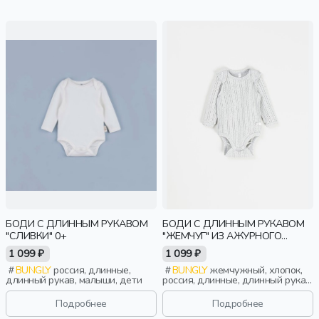
БОДИ С ДЛИННЫМ РУКАВОМ
БОДИ С ДЛИННЫМ РУКАВОМ
"СЛИВКИ" 0+
"ЖЕМЧУГ" ИЗ АЖУРНОГО
ХЛОПКА 0+
1 099 ₽
1 099 ₽
BUNGLY
россия, длинные,
BUNGLY
жемчужный, хлопок,
длинный рукав, малыши, дети
россия, длинные, длинный рукав,
ажур, новорожденные, дети
Подробнее
Подробнее