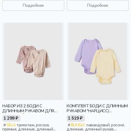
вышивка, кулиска, сборки,
Подробнее
Подробнее
объемные, эластичные, малыши,
дети
НАБОР ИЗ 2 БОДИ С
КОМПЛЕКТ БОДИ С ДЛИННЫМ
ДЛИННЫМ РУКАВОМ ДЛЯ
РУКАВОМ "НАРЦИСС/
МАЛЫШЕЙ
ЛАВАНДА" 0+
1 299 ₽
1 519 ₽
SELA
трикотаж, россия,
BUNGLY
лавандовый, россия,
прямые, длинные, длинный
длинные, длинный рукав,