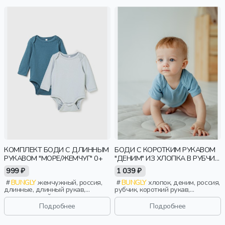
КОМПЛЕКТ БОДИ С ДЛИННЫМ
БОДИ С КОРОТКИМ РУКАВОМ
РУКАВОМ "МОРЕ/ЖЕМЧУГ" 0+
"ДЕНИМ" ИЗ ХЛОПКА В РУБЧИК
0+
999 ₽
1 039 ₽
BUNGLY
жемчужный, россия,
BUNGLY
хлопок, деним, россия,
длинные, длинный рукав,
рубчик, короткий рукав,
повседневный, малыши, дети
короткие, малыши, дети
Подробнее
Подробнее