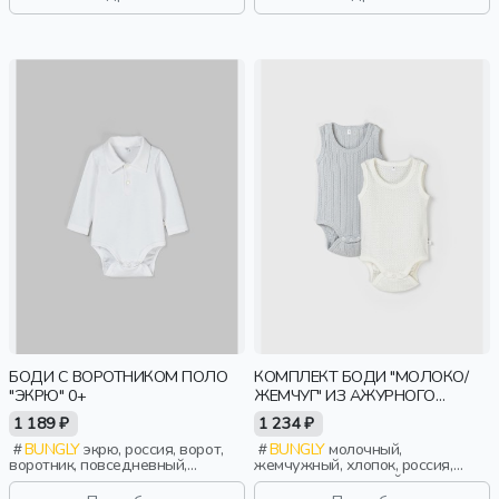
БОДИ С ВОРОТНИКОМ ПОЛО
КОМПЛЕКТ БОДИ "МОЛОКО/
"ЭКРЮ" 0+
ЖЕМЧУГ" ИЗ АЖУРНОГО
ХЛОПКА 0+
1 189 ₽
1 234 ₽
BUNGLY
экрю, россия, ворот,
BUNGLY
молочный,
воротник, повседневный,
жемчужный, хлопок, россия,
малыши, дети
ажур, повседневный, малыши,
дети