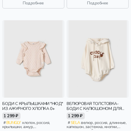
Подробнее
Подробнее
БОДИ С КРЫЛЫШКАМИ "НЮД"
ВЕЛЮРОВАЯ ТОЛСТОВКА-
ИЗ АЖУРНОГО ХЛОПКА 0+
БОДИ С КАПЮШОНОМ ДЛЯ
МАЛЫШЕЙ
1 299 ₽
1 299 ₽
BUNGLY
хлопок, россия,
SELA
велюр, россия, длинные,
крылышки, ажур,
капюшон, застежка, кнопки,
новорожденные, дети
манжета, свободные, принт,