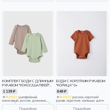
КОМПЛЕКТ БОДИ С ДЛИННЫМ
БОДИ С КОРОТКИМ РУКАВОМ
РУКАВОМ "КОКОС/ШАЛФЕЙ"
"КОРИЦА" 0+
0+
1 139 ₽
649 ₽
BUNGLY
шалфейный,
BUNGLY
россия, короткий
кокосовый, россия, длинные,
рукав, короткие, малыши, дети
длинный рукав, повседневный,
малыши, дети
Подробнее
Подробнее