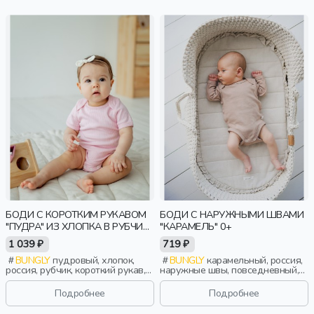
БОДИ С КОРОТКИМ РУКАВОМ
БОДИ С НАРУЖНЫМИ ШВАМИ
"ПУДРА" ИЗ ХЛОПКА В РУБЧИК
"КАРАМЕЛЬ" 0+
0+
1 039 ₽
719 ₽
BUNGLY
пудровый, хлопок,
BUNGLY
карамельный, россия,
россия, рубчик, короткий рукав,
наружные швы, повседневный,
короткие, малыши, дети
новорожденные, дети
Подробнее
Подробнее