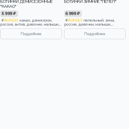
БОТИНКИ ДЕМИСЕЗОННЫЕ
БОТИНКИ ЗИМНИЕ "ПЕПЕЛ"
"КАКАО"
5 999 ₽
6 999 ₽
BUNGLY
какао, демисезон,
BUNGLY
пепельный, зима,
россия, актив, девочки, малыши,
россия, девочки, малыши,
дошкольники, дети
дошкольники, дети
Подробнее
Подробнее