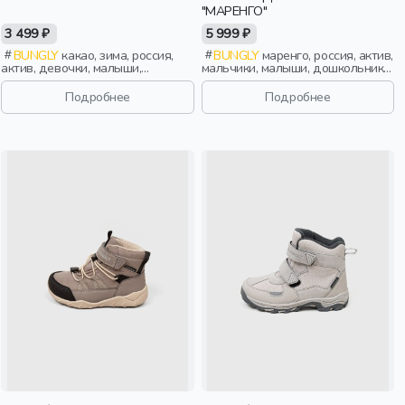
"МАРЕНГО"
3 499 ₽
5 999 ₽
BUNGLY
какао, зима, россия,
BUNGLY
маренго, россия, актив,
актив, девочки, малыши,
мальчики, малыши, дошкольники,
дошкольники, дети
дети
Подробнее
Подробнее