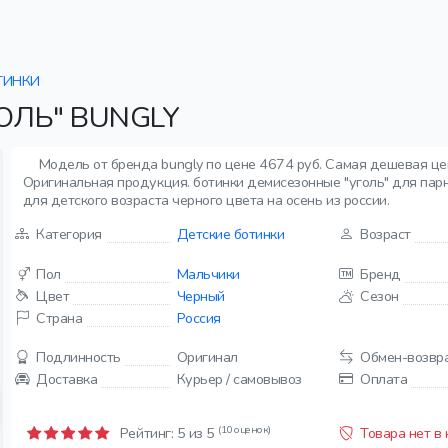
ТИНКИ
ОЛЬ" BUNGLY
Модель от бренда bungly по цене 4674 руб. Самая дешевая цен
Оригинальная продукция. ботинки демисезонные "уголь" для парней
для детского возраста черного цвета на осень из россии.
Категория
Детские ботинки
Возраст
Пол
Мальчики
Бренд
Цвет
Черный
Сезон
Страна
Россия
Подлинность
Оригинал
Обмен-возвр
Доставка
Курьер / самовывоз
Оплата
(10 оценок)
Рейтинг:
5
из 5
Товара нет в