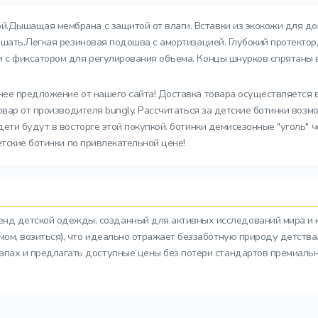
й.Дышащая мембрана с защитой от влаги. Вставки из экокожи для до
шать.Легкая резиновая подошва с амортизацией. Глубокий протектор
 с фиксатором для регулирования объема. Концы шнурков спрятаны в
нее предложение от нашего сайта! Доставка товара осуществляется 
овар от производителя bungly. Рассчитаться за детские ботинки воз
ти будут в восторге этой покупкой. ботинки демисезонные "уголь" ч
етские ботинки по привлекательной цене!
ренд детской одежды, созданный для активных исследований мира и 
азмом, возиться), что идеально отражает беззаботную природу детств
тапах и предлагать доступные цены без потери стандартов премиальн