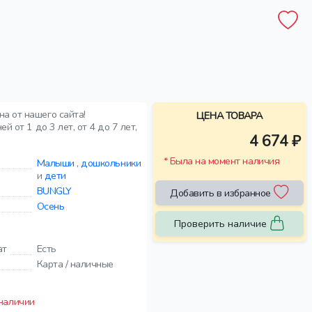
а от нашего сайта!
ЦЕНА ТОВАРА
 от 1 до 3 лет, от 4 до 7 лет,
4 674 ₽
* Была на момент наличия
Малыши
,
дошкольники
и
дети
BUNGLY
Добавить в избранное
Осень
Проверить наличие
ат
Есть
Карта / наличные
 наличии