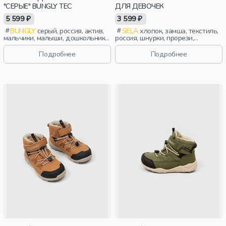
"СЕРЫЕ" BUNGLY TEC
ДЛЯ ДЕВОЧЕК
5 599 ₽
3 599 ₽
BUNGLY
серый, россия, актив,
SELA
хлопок, замша, текстиль,
мальчики, малыши, дошкольники,
россия, шнурки, прорези,
дети
эластичные, девочки, дети
Подробнее
Подробнее