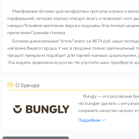
Мембранные ботинки для комфортных прогулок осенью и весно
перфорацией, которая хорошо отводит влагу и позволяет ноге ды
наледи.Литьевое крепление верха и подошвы.Эластичные шнурки
прилегания.Съемная стелька.
Ботинки демисезонные "уголь" всего за 4674 руб. наше послед
магазине Вашего города. У нас в продаже только оригинальный т
продукт прекрасно подойдет для парней. малыши, дошкольники, де
Эта модель привезена из россии. Не упустите шанс приобрести д
О бренде
Bungly — это российский б
«to bungle» (делать с энтузи
сохранять качество на всех э
Подробнее