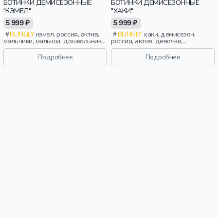
БОТИНКИ ДЕМИСЕЗОННЫЕ
БОТИНКИ ДЕМИСЕЗОННЫЕ
"КЭМЕЛ"
"ХАКИ"
5 999 ₽
5 999 ₽
BUNGLY
кэмел, россия, актив,
BUNGLY
хаки, демисезон,
мальчики, малыши, дошкольники,
россия, актив, девочки,
дети
школьники, подростки, дети
Подробнее
Подробнее