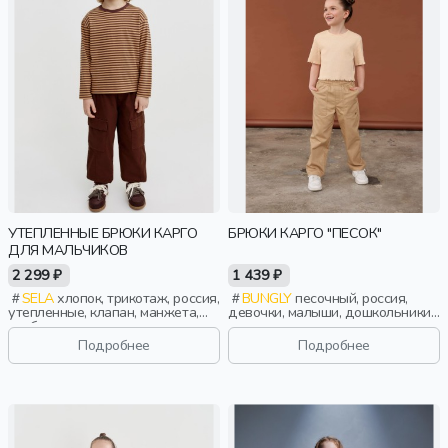
УТЕПЛЕННЫЕ БРЮКИ КАРГО
БРЮКИ КАРГО "ПЕСОК"
ДЛЯ МАЛЬЧИКОВ
2 299 ₽
1 439 ₽
SELA
хлопок, трикотаж, россия,
BUNGLY
песочный, россия,
утепленные, клапан, манжета,
девочки, малыши, дошкольники,
свободные, кулиска, пояс,
дети
эластичные, мальчики, дети
Подробнее
Подробнее