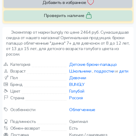
Добавить в избранное
Проверить наличие
Экземпляр от марки bungly по цене 2464 руб. Сумасшедшая
скидка от нашего магазина! Оригинальная продукция. брюки
палаццо облегченные "дымка" 7+ для девчонок от 8 до 12 лет,
от 13 до 15 лет, для детского возраста голубого цвета из
россии.
Категория
Детские брюки-палаццо
Возраст
Школьники
,
подростки
и
дети
Пол
Девочки
Бренд
BUNGLY
Цвет
Голубой
Страна
Россия
Особенности
Облегченные
Подлинность
Оригинал
Обмен-возврат
Есть
Доставка
Курьер / самовывоз