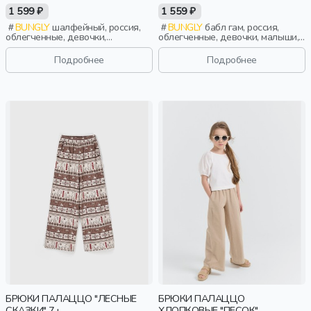
1 599 ₽
1 559 ₽
BUNGLY
шалфейный, россия,
BUNGLY
бабл гам, россия,
облегченные, девочки,
облегченные, девочки, малыши,
школьники, подростки, дети
дошкольники, дети
Подробнее
Подробнее
БРЮКИ ПАЛАЦЦО "ЛЕСНЫЕ
БРЮКИ ПАЛАЦЦО
СКАЗКИ" 7+
ХЛОПКОВЫЕ "ПЕСОК"