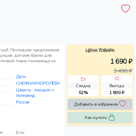
 руб. Последнее предложение
ЦЕНА ТОВАРА
дукция. детские брюки для
1 690 ₽
елловой ткани, полиамида на
3 490 ₽
Дети
СНЕЖНАЯ КОРОЛЕВА
Скидка
Выгода
Шерсть
,
лиоцелл
и
52%
1 800 ₽
полиамид
Россия
Добавить в избранное
Как купить
ат
Есть