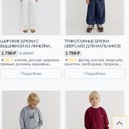
ШИРОКИЕ БРЮКИ С
ТРИКОТАЖНЫЕ БРЮКИ
ВЫШИВКОЙ ИЗ ЛИНЕЙКИ
ОВЕРСАЙЗ ДЛЯ МАЛЬЧИКОВ
YOUNG
1 799 ₽
3 299 ₽
1 799 ₽
SELA
хлопок, россия, широкие,
SELA
футер, россия, оверсайз,
прямые, резинка, вышивка,
однотон, свободные, прорези,
кулиска, пояс, эластичные,
кулиска, пояс, эластичные,
перфорация, девочки,
мальчики, дети
Подробнее
Подробнее
старшеклассники, дети