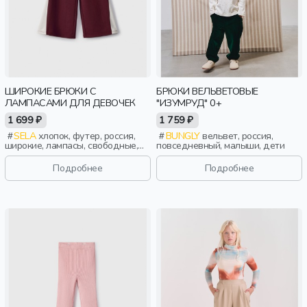
ШИРОКИЕ БРЮКИ С
БРЮКИ ВЕЛЬВЕТОВЫЕ
ЛАМПАСАМИ ДЛЯ ДЕВОЧЕК
"ИЗУМРУД" 0+
1 699 ₽
1 759 ₽
SELA
хлопок, футер, россия,
BUNGLY
вельвет, россия,
широкие, лампасы, свободные,
повседневный, малыши, дети
принт, кулиска, пояс, эластичные,
девочки, дети
Подробнее
Подробнее