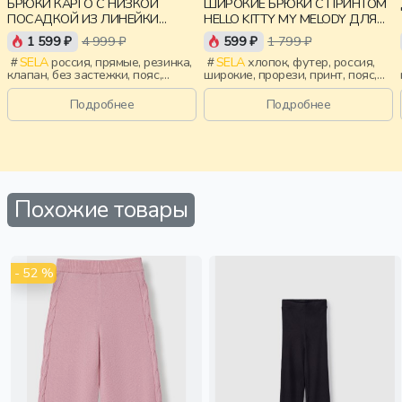
БРЮКИ КАРГО С НИЗКОЙ
ШИРОКИЕ БРЮКИ С ПРИНТОМ
ПОСАДКОЙ ИЗ ЛИНЕЙКИ
HELLO KITTY MY MELODY ДЛЯ
YOUNG
ДЕВОЧЕК
1 599 ₽
4 999 ₽
599 ₽
1 799 ₽
SELA
россия, прямые, резинка,
SELA
хлопок, футер, россия,
клапан, без застежки, пояс,
широкие, прорези, принт, пояс,
девочки, старшеклассники, дети
эластичные, девочки, дети
Подробнее
Подробнее
Похожие товары
- 52 %