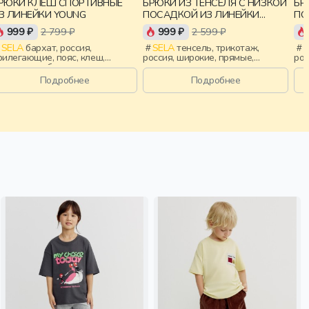
РЮКИ КЛЕШ СПОРТИВНЫЕ
БРЮКИ ИЗ ТЕНСЕЛЯ С НИЗКОЙ
БР
ИЗ ЛИНЕЙКИ YOUNG
ПОСАДКОЙ ИЗ ЛИНЕЙКИ
ПО
YOUNG
YO
999 ₽
2 799 ₽
999 ₽
2 599 ₽
SELA
бархат, россия,
SELA
тенсель, трикотаж,
S
рилегающие, пояс, клеш,
россия, широкие, прямые,
рос
ластичные, бархат, спорт,
резинка, пояс, девочки,
рез
евочки, старшеклассники, дети
старшеклассники, дети
ста
Подробнее
Подробнее