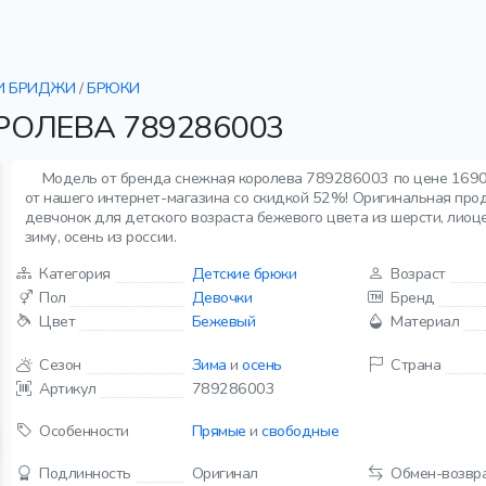
И БРИДЖИ
/
БРЮКИ
ОЛЕВА 789286003
Модель от бренда снежная королева 789286003 по цене 1690
от нашего интернет-магазина со скидкой 52%! Оригинальная про
девчонок для детского возраста бежевого цвета из шерсти, лиоц
зиму, осень из россии.
Категория
Детские брюки
Возраст
Пол
Девочки
Бренд
Цвет
Бежевый
Материал
Сезон
Зима
и
осень
Страна
Артикул
789286003
Особенности
Прямые
и
свободные
Подлинность
Оригинал
Обмен-возвр