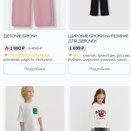
ДЕТСКИЕ БРЮКИ
ШИРОКИЕ БРЮКИ НА РЕЗИНКЕ
ДЛЯ ДЕВОЧЕК
1 690 ₽
3 490 ₽
1 699 ₽
СНЕЖНАЯ КОРОЛЕВА
SELA
хлопок, трикотаж, россия,
розовый, шерсть, лиоцелл,
рубчик, широкие, резинка, школа,
полиамид, зима, осень, россия,
пояс, высокая посадка,
прямые, свободные, девочки,
эластичные, девочки, дети
Подробнее
Подробнее
дети