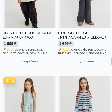
ВЕЛЬВЕТОВЫЕ БРЮКИ БАГГИ
ШИРОКИЕ БРЮКИ С
ДЛЯ МАЛЬЧИКОВ
ЛАМПАСАМИ ДЛЯ ДЕВОЧЕК
1 699 ₽
1 699 ₽
SELA
хлопок, трикотаж,
SELA
хлопок, футер, россия,
вельвет, россия, зауженные,
широкие, лампасы, свободные,
резинка, прорези, пояс,
принт, кулиска, пояс, эластичные,
фактурные, эластичные,
девочки, дети
Подробнее
Подробнее
мальчики, дети
- 30 %