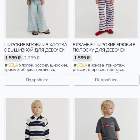
ШИРОКИЕ БРЮКИ ИЗ ХЛОПКА
ВЯЗАНЫЕ ШИРОКИЕ БРЮКИ В
С ВЫШИВКОЙ ДЛЯ ДЕВОЧЕК
ПОЛОСКУ ДЛЯ ДЕВОЧЕК
1 599 ₽
2 299 ₽
1 599 ₽
SELA
хлопок, россия, широкие,
SELA
вискоза, трикотаж,
прямые, оборка, вышивка,
россия, широкие, полоски,
кулиска, пояс, эластичные,
резинка, вязаные, свободные,
девочки, дети
пояс, эластичные, девочки, дети
Подробнее
Подробнее