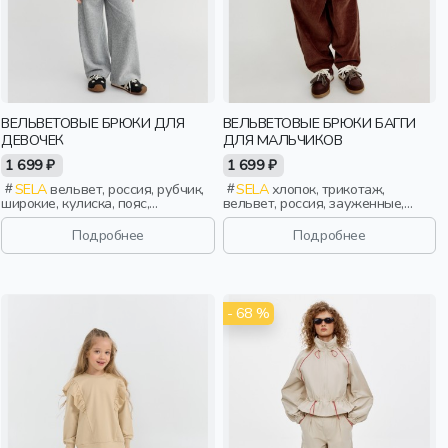
ВЕЛЬВЕТОВЫЕ БРЮКИ ДЛЯ
ВЕЛЬВЕТОВЫЕ БРЮКИ БАГГИ
ДЕВОЧЕК
ДЛЯ МАЛЬЧИКОВ
1 699 ₽
1 699 ₽
SELA
вельвет, россия, рубчик,
SELA
хлопок, трикотаж,
широкие, кулиска, пояс,
вельвет, россия, зауженные,
эластичные, девочки, дети
резинка, прорези, пояс,
фактурные, эластичные,
Подробнее
Подробнее
мальчики, дети
- 68 %