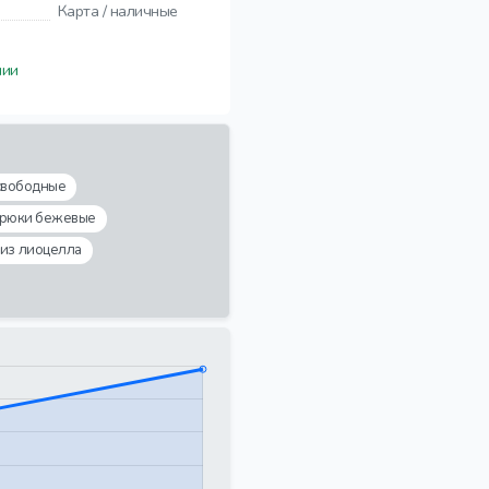
Карта / наличные
чии
свободные
брюки бежевые
 из лиоцелла