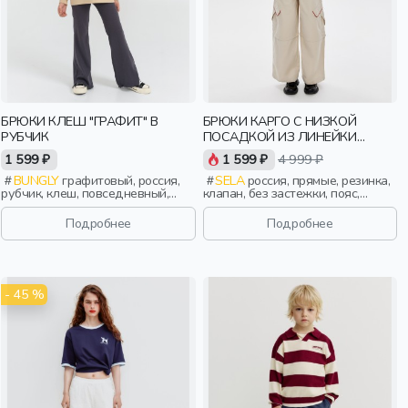
БРЮКИ КЛЕШ "ГРАФИТ" В
БРЮКИ КАРГО С НИЗКОЙ
РУБЧИК
ПОСАДКОЙ ИЗ ЛИНЕЙКИ
YOUNG
1 599 ₽
1 599 ₽
4 999 ₽
BUNGLY
графитовый, россия,
SELA
россия, прямые, резинка,
рубчик, клеш, повседневный,
клапан, без застежки, пояс,
актив, девочки, малыши,
девочки, старшеклассники, дети
дошкольники, дети
Подробнее
Подробнее
- 45 %