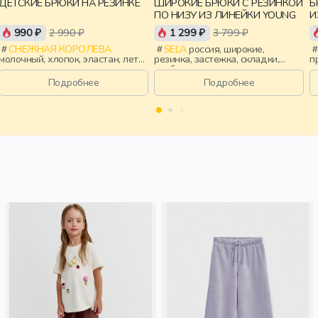
ДЕТСКИЕ БРЮКИ НА РЕЗИНКЕ
ШИРОКИЕ БРЮКИ С РЕЗИНКОЙ
Б
ПО НИЗУ ИЗ ЛИНЕЙКИ YOUNG
990 ₽
2 990 ₽
1 299 ₽
3 799 ₽
СНЕЖНАЯ КОРОЛЕВА
SELA
россия, широкие,
молочный, хлопок, эластан, лето,
резинка, застежка, складки,
п
весна, россия, завязки, прорези,
свободные, прорези, карман,
э
карман, пояс, эластичные,
пояс, девочки, старшеклассники,
д
Подробнее
Подробнее
мальчики, дети
дети