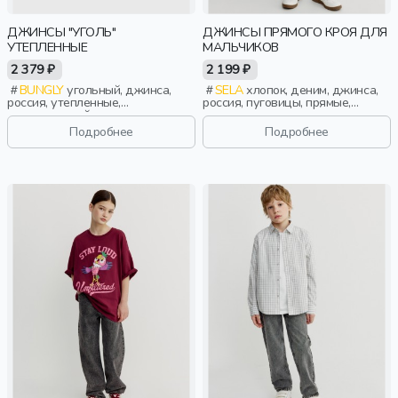
ДЖИНСЫ "УГОЛЬ"
ДЖИНСЫ ПРЯМОГО КРОЯ ДЛЯ
УТЕПЛЕННЫЕ
МАЛЬЧИКОВ
2 379 ₽
2 199 ₽
BUNGLY
угольный, джинса,
SELA
хлопок, деним, джинса,
россия, утепленные,
россия, пуговицы, прямые,
повседневный, мальчики,
зауженные, резинка, застежка,
малыши, дошкольники, дети
вышивка, пояс, эластичные,
Подробнее
Подробнее
мальчики, дети