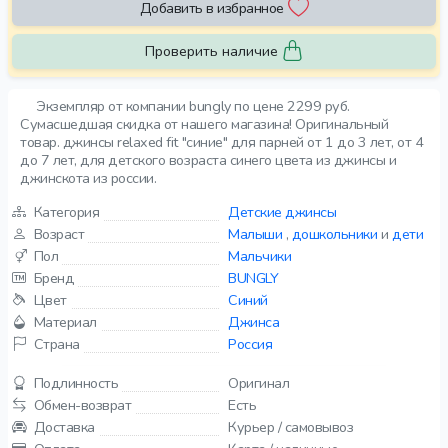
Добавить в избранное
Проверить наличие
Экземпляр от компании bungly по цене 2299 руб.
Сумасшедшая скидка от нашего магазина! Оригинальный
товар. джинсы relaxed fit "синие" для парней от 1 до 3 лет, от 4
до 7 лет, для детского возраста синего цвета из джинсы и
джинскота из россии.
Категория
Детские джинсы
Возраст
Малыши
,
дошкольники
и
дети
Пол
Мальчики
Бренд
BUNGLY
Цвет
Синий
Материал
Джинса
Страна
Россия
Подлинность
Оригинал
Обмен-возврат
Есть
Доставка
Курьер / самовывоз