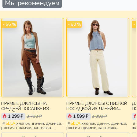
Мы рекомендуем
- 66 %
- 60 %
-
ПРЯМЫЕ ДЖИНСЫ НА
ПРЯМЫЕ ДЖИНСЫ С НИЗКОЙ
Д
СРЕДНЕЙ ПОСАДКЕ ИЗ
ПОСАДКОЙ ИЗ ЛИНЕЙКИ
ЛИНЕЙКИ YOUNG
YOUNG
1 299 ₽
3 799 ₽
1 599 ₽
3 999 ₽
SELA
хлопок, деним, джинса,
SELA
хлопок, деним, джинса,
россия, прямые, застежка,
россия, прямые, застежка,
ши
классика, девочки, дети
классика, девочки, дети
по
де