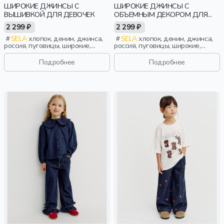
ШИРОКИЕ ДЖИНСЫ С
ШИРОКИЕ ДЖИНСЫ С
ВЫШИВКОЙ ДЛЯ ДЕВОЧЕК
ОБЪЕМНЫМ ДЕКОРОМ ДЛЯ
ДЕВОЧЕК
2 299 ₽
2 299 ₽
SELA
хлопок, деним, джинса,
SELA
хлопок, деним, джинса,
россия, пуговицы, широкие,
россия, пуговицы, широкие,
прямые, резинка, застежка,
прямые, резинка, застежка,
свободные, вышивка, пояс,
свободные, пояс, объемные,
Подробнее
Подробнее
эластичные, винтаж, девочки,
эластичные, винтаж, девочки,
дети
дети