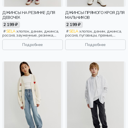
ДЖИНСЫ НА РЕЗИНКЕ ДЛЯ
ДЖИНСЫ ПРЯМОГО КРОЯ ДЛЯ
ДЕВОЧЕК
МАЛЬЧИКОВ
2 199 ₽
2 199 ₽
SELA
хлопок, деним, джинса,
SELA
хлопок, деним, джинса,
россия, зауженные, резинка,
россия, пуговицы, прямые,
застежка, свободные, пояс,
зауженные, резинка, застежка,
девочки, дети
вышивка, пояс, эластичные,
Подробнее
Подробнее
мальчики, дети