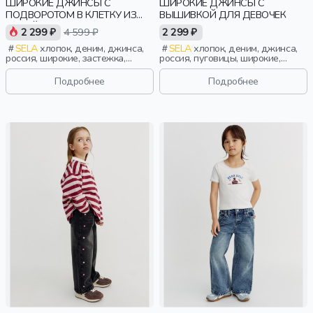
ШИРОКИЕ ДЖИНСЫ С
ШИРОКИЕ ДЖИНСЫ С
ПОДВОРОТОМ В КЛЕТКУ ИЗ
ВЫШИВКОЙ ДЛЯ ДЕВОЧЕК
ЛИНЕЙКИ YOUNG
2 299 ₽
4 599 ₽
2 299 ₽
SELA
хлопок, деним, джинса,
SELA
хлопок, деним, джинса,
россия, широкие, застежка,
россия, пуговицы, широкие,
клетка, классика, девочки,
прямые, резинка, застежка,
старшеклассники, дети
свободные, вышивка, пояс,
Подробнее
Подробнее
эластичные, винтаж, девочки,
дети