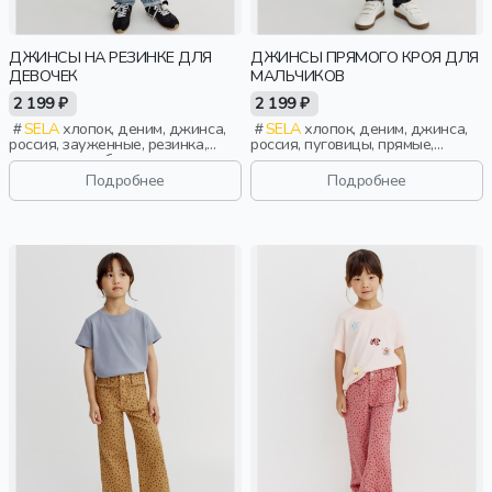
ДЖИНСЫ НА РЕЗИНКЕ ДЛЯ
ДЖИНСЫ ПРЯМОГО КРОЯ ДЛЯ
ДЕВОЧЕК
МАЛЬЧИКОВ
2 199 ₽
2 199 ₽
SELA
хлопок, деним, джинса,
SELA
хлопок, деним, джинса,
россия, зауженные, резинка,
россия, пуговицы, прямые,
застежка, свободные, пояс,
зауженные, резинка, застежка,
девочки, дети
вышивка, пояс, эластичные,
Подробнее
Подробнее
мальчики, дети