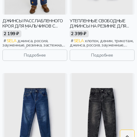
ДЖИНСЫ РАССЛАБЛЕННОГО
УТЕПЛЕННЫЕ СВОБОДНЫЕ
КРОЯ ДЛЯ МАЛЬЧИКОВ С
ДЖИНСЫ НА РЕЗИНКЕ ДЛЯ
ВЫШИВКОЙ X ЧЕБУРАШКА
МАЛЬЧИКОВ
2 199 ₽
2 399 ₽
SELA
джинса, россия,
SELA
хлопок, деним, трикотаж,
зауженные, резинка, застежка,
джинса, россия, зауженные,
кнопки, свободные, вышивка,
резинка, застежка, утепленные,
пояс, эластичные, мальчики,
кнопки, свободные, пояс,
Подробнее
Подробнее
дети
мальчики, дети