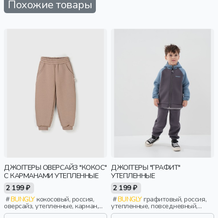
Похожие товары
ДЖОГГЕРЫ ОВЕРСАЙЗ "КОКОС"
ДЖОГГЕРЫ "ГРАФИТ"
С КАРМАНАМИ УТЕПЛЕННЫЕ
УТЕПЛЕННЫЕ
2 199 ₽
2 199 ₽
BUNGLY
кокосовый, россия,
BUNGLY
графитовый, россия,
оверсайз, утепленные, карман,
утепленные, повседневный,
актив, девочки, малыши,
мальчики, малыши, дошкольники,