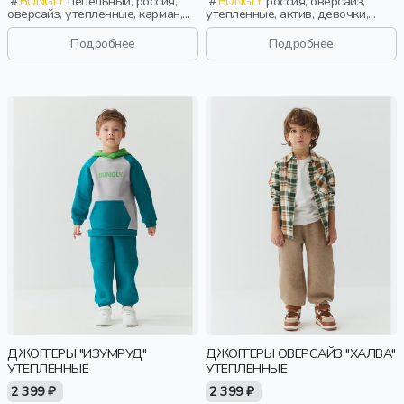
BUNGLY
пепельный, россия,
BUNGLY
россия, оверсайз,
оверсайз, утепленные, карман,
утепленные, актив, девочки,
актив, девочки, малыши,
малыши, дошкольники, дети
дошкольники, дети
Подробнее
Подробнее
ДЖОГГЕРЫ "ИЗУМРУД"
ДЖОГГЕРЫ ОВЕРСАЙЗ "ХАЛВА"
УТЕПЛЕННЫЕ
УТЕПЛЕННЫЕ
2 399 ₽
2 399 ₽