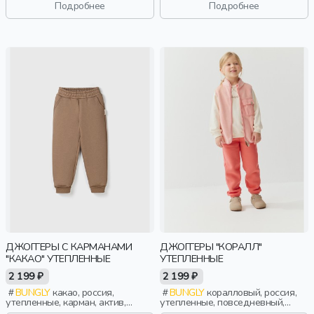
дошкольники, дети
дети
Подробнее
Подробнее
ДЖОГГЕРЫ С КАРМАНАМИ
ДЖОГГЕРЫ "КОРАЛЛ"
"КАКАО" УТЕПЛЕННЫЕ
УТЕПЛЕННЫЕ
2 199 ₽
2 199 ₽
BUNGLY
какао, россия,
BUNGLY
коралловый, россия,
утепленные, карман, актив,
утепленные, повседневный,
мальчики, малыши, дошкольники,
девочки, малыши, дошкольники,