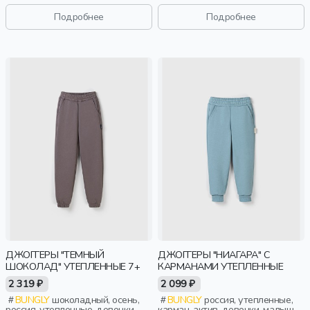
дошкольники, дети
дети
Подробнее
Подробнее
ДЖОГГЕРЫ "ТЕМНЫЙ
ДЖОГГЕРЫ "НИАГАРА" С
ШОКОЛАД" УТЕПЛЕННЫЕ 7+
КАРМАНАМИ УТЕПЛЕННЫЕ
2 319 ₽
2 099 ₽
BUNGLY
шоколадный, осень,
BUNGLY
россия, утепленные,
россия, утепленные, девочки,
карман, актив, девочки, малыши,