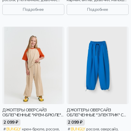
малыши, дошкольники, дети
дошкольники, дети
Подробнее
Подробнее
ДЖОГГЕРЫ ОВЕРСАЙЗ
ДЖОГГЕРЫ ОВЕРСАЙЗ
ОБЛЕГЧЕННЫЕ "КРЕМ-БРЮЛЕ"
ОБЛЕГЧЕННЫЕ "ЭЛЕКТРИК" С
С КАРМАНАМИ 7+
КАРМАНАМИ 7+
2 099 ₽
2 099 ₽
BUNGLY
крем-брюле, россия,
BUNGLY
россия, оверсайз,