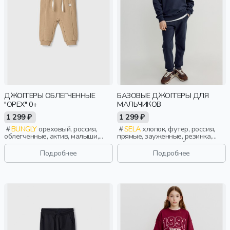
ДЖОГГЕРЫ ОБЛЕГЧЕННЫЕ
БАЗОВЫЕ ДЖОГГЕРЫ ДЛЯ
"ОРЕХ" 0+
МАЛЬЧИКОВ
1 299 ₽
1 299 ₽
BUNGLY
ореховый, россия,
SELA
хлопок, футер, россия,
облегченные, актив, малыши,
прямые, зауженные, резинка,
дети
школа, однотон, свободные,
кулиска, пояс, эластичные,
Подробнее
Подробнее
повседневный, спорт, мальчики,
дети