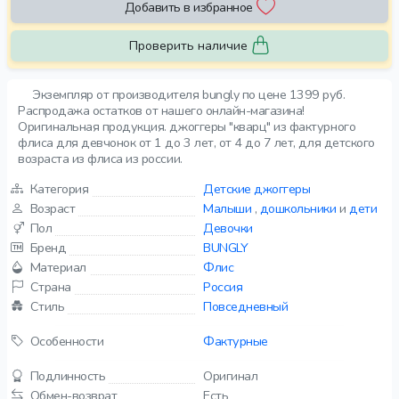
Добавить в избранное
Проверить наличие
Экземпляр от производителя bungly по цене 1399 руб.
Распродажа остатков от нашего онлайн-магазина!
Оригинальная продукция. джоггеры "кварц" из фактурного
флиса для девчонок от 1 до 3 лет, от 4 до 7 лет, для детского
возраста из флиса из россии.
Категория
Детские джоггеры
Возраст
Малыши
,
дошкольники
и
дети
Пол
Девочки
Бренд
BUNGLY
Материал
Флис
Страна
Россия
Стиль
Повседневный
Особенности
Фактурные
Подлинность
Оригинал
Обмен-возврат
Есть