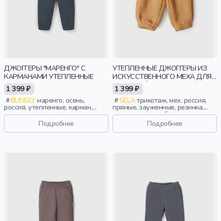
ДЖОГГЕРЫ "МАРЕНГО" С
УТЕПЛЕННЫЕ ДЖОГГЕРЫ ИЗ
КАРМАНАМИ УТЕПЛЕННЫЕ
ИСКУССТВЕННОГО МЕХА ДЛЯ
МАЛЫШЕЙ
1 399 ₽
1 399 ₽
BUNGLY
маренго, осень,
SELA
трикотаж, мех, россия,
россия, утепленные, карман,
прямые, зауженные, резинка,
мальчики, школьники, подростки,
утепленные, свободные, пояс,
дети
эластичные, малыши, дети
Подробнее
Подробнее