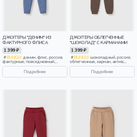
ДЖОГГЕРЫ "ДЕНИМ" ИЗ
ДЖОГГЕРЫ ОБЛЕГЧЕННЫЕ
ФАКТУРНОГО ФЛИСА
"ШОКОЛАД" С КАРМАНАМИ
1 399 ₽
1 399 ₽
BUNGLY
деним, флис, россия,
BUNGLY
шоколадный, россия,
фактурные, повседневный,
облегченные, карман, актив,
мальчики, малыши, дошкольники,
мальчики, малыши, дошкольники,
дети
дети
Подробнее
Подробнее