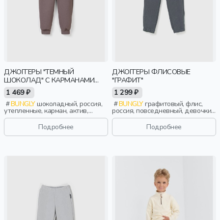
ДЖОГГЕРЫ "ТЕМНЫЙ
ДЖОГГЕРЫ ФЛИСОВЫЕ
ШОКОЛАД" С КАРМАНАМИ
"ГРАФИТ"
УТЕПЛЕННЫЕ
1 469 ₽
1 299 ₽
BUNGLY
шоколадный, россия,
BUNGLY
графитовый, флис,
утепленные, карман, актив,
россия, повседневный, девочки,
девочки, малыши, дошкольники,
малыши, дошкольники, дети
дети
Подробнее
Подробнее