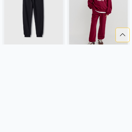
БАЗОВЫЕ ДЖОГГЕРЫ ДЛЯ
БАЗОВЫЕ ДЖОГГЕРЫ ДЛЯ
МАЛЬЧИКОВ
ДЕВОЧЕК
1 299 ₽
1 499 ₽
SELA
хлопок, футер, россия,
SELA
хлопок, футер, россия,
прямые, зауженные, резинка,
прямые, зауженные, резинка,
школа, однотон, свободные,
школа, однотон, свободные,
кулиска, пояс, эластичные,
прорези, кулиска, пояс,
Подробнее
Подробнее
повседневный, спорт, мальчики,
эластичные, девочки, дети
дети