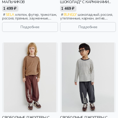
МАЛЬЧИКОВ
ШОКОЛАД" С КАРМАНАМИ
УТЕПЛЕННЫЕ
1 499 ₽
1 469 ₽
SELA
хлопок, футер, трикотаж,
BUNGLY
шоколадный, россия,
россия, прямые, зауженные,
утепленные, карман, актив,
резинка, утепленные,
девочки, малыши, дошкольники,
свободные, кулиска, пояс,
дети
Подробнее
Подробнее
эластичные, повседневный,
мальчики, дети
СВОБОДНЫЕ ДЖОГГЕРЫ С
СВОБОДНЫЕ ДЖОГГЕРЫ С