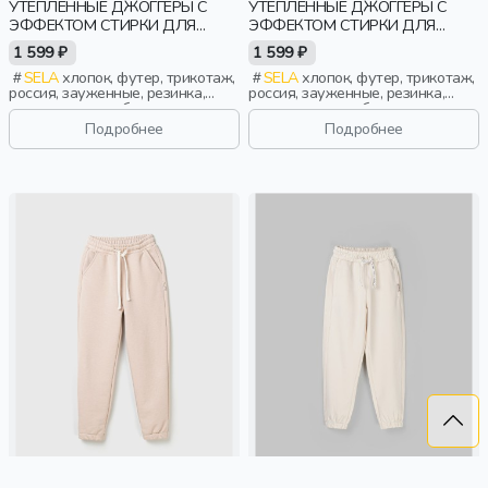
УТЕПЛЕННЫЕ ДЖОГГЕРЫ С
УТЕПЛЕННЫЕ ДЖОГГЕРЫ С
ЭФФЕКТОМ СТИРКИ ДЛЯ
ЭФФЕКТОМ СТИРКИ ДЛЯ
МАЛЬЧИКОВ
МАЛЬЧИКОВ
1 599 ₽
1 599 ₽
SELA
хлопок, футер, трикотаж,
SELA
хлопок, футер, трикотаж,
россия, зауженные, резинка,
россия, зауженные, резинка,
утепленные, свободные,
утепленные, свободные,
прорези, кулиска, пояс,
прорези, кулиска, пояс,
Подробнее
Подробнее
эластичные, повседневный,
эластичные, повседневный,
мальчики, дети
мальчики, дети