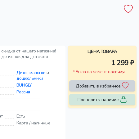
скидка от нашего магазина!
ЦЕНА ТОВАРА
 девчонок для детского
1 299 ₽
* Была на момент наличия
Дети
,
малыши
и
дошкольники
BUNGLY
Добавить в избранное
Россия
Проверить наличие
ат
Есть
Карта / наличные