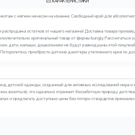
ХАРАКТЕРИСТИКИ
икотаж с мягким начесом на изнанке. Свободный крой для абсолютно
я распродажа остатков от нашего магазина! Доставка товара произво
 исключительно оригинальный товар от фирмы bungly. Рассчитаться 
ок. дети, малыши, дошкольники не будут равнодушны этой покупкой
. Поторопитесь приобрести детские джоггеры утепленного кроя по до
ренд детской одежды, созданный для активных исследований мира и 
азмом, возиться), что идеально отражает беззаботную природу детств
тапах и предлагать доступные цены без потери стандартов премиальн