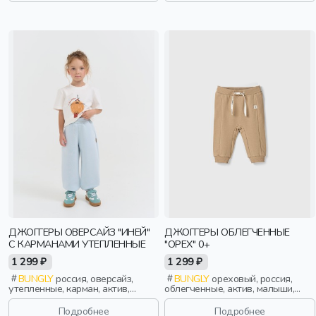
ДЖОГГЕРЫ ОВЕРСАЙЗ "ИНЕЙ"
ДЖОГГЕРЫ ОБЛЕГЧЕННЫЕ
С КАРМАНАМИ УТЕПЛЕННЫЕ
"ОРЕХ" 0+
1 299 ₽
1 299 ₽
BUNGLY
россия, оверсайз,
BUNGLY
ореховый, россия,
утепленные, карман, актив,
облегченные, актив, малыши,
девочки, малыши, дошкольники,
дети
дети
Подробнее
Подробнее