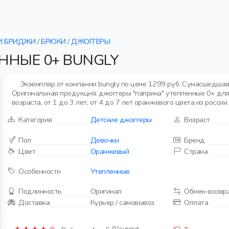
И БРИДЖИ
/
БРЮКИ
/
ДЖОГГЕРЫ
ННЫЕ 0+ BUNGLY
Экземпляр от компании bungly по цене 1299 руб. Сумасшедшая 
Оригинальная продукция. джоггеры "паприка" утепленные 0+ для
возраста, от 1 до 3 лет, от 4 до 7 лет оранжевого цвета из россии.
Категория
Детские джоггеры
Возраст
Пол
Девочки
Бренд
Цвет
Оранжевый
Страна
Особенности
Утепленные
Подлинность
Оригинал
Обмен-возвр
Доставка
Курьер / самовывоз
Оплата
(52 оценки)