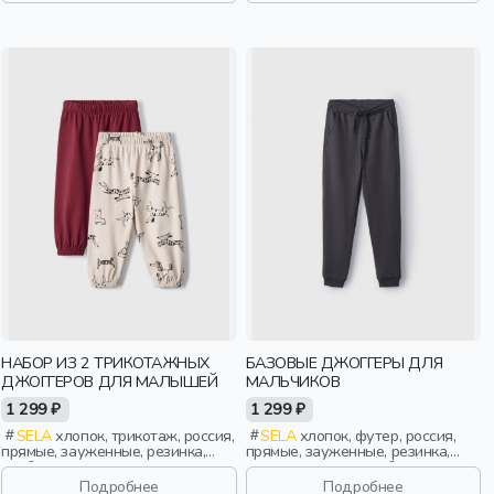
НАБОР ИЗ 2 ТРИКОТАЖНЫХ
БАЗОВЫЕ ДЖОГГЕРЫ ДЛЯ
ДЖОГГЕРОВ ДЛЯ МАЛЫШЕЙ
МАЛЬЧИКОВ
1 299 ₽
1 299 ₽
SELA
хлопок, трикотаж, россия,
SELA
хлопок, футер, россия,
прямые, зауженные, резинка,
прямые, зауженные, резинка,
свободные, пояс, эластичные,
школа, однотон, свободные,
малыши, дети
кулиска, пояс, эластичные,
Подробнее
Подробнее