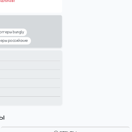
 наличии
оггеры bungly
геры российские
вы