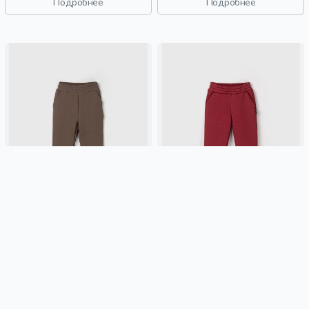
Подробнее
Подробнее
спорт, девочки, дети
спорт, девочки, дети
ДЖОГГЕРЫ ОБЛЕГЧЕННЫЕ
ДЖОГГЕРЫ "МЕРЛО" С
"ШОКОЛАД" С КАРМАНАМИ
КАРМАНАМИ УТЕПЛЕННЫЕ
1 399 ₽
1 399 ₽
BUNGLY
шоколадный, россия,
BUNGLY
осень, россия,
облегченные, карман, актив,
утепленные, карман, девочки,
мальчики, малыши, дошкольники,
школьники, подростки, дети