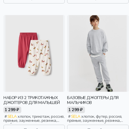
НАБОР ИЗ 2 ТРИКОТАЖНЫХ
БАЗОВЫЕ ДЖОГГЕРЫ ДЛЯ
ДЖОГГЕРОВ ДЛЯ МАЛЫШЕЙ
МАЛЬЧИКОВ
1 299 ₽
1 299 ₽
SELA
хлопок, трикотаж, россия,
SELA
хлопок, футер, россия,
прямые, зауженные, резинка,
прямые, зауженные, резинка,
свободные, пояс, эластичные,
школа, однотон, свободные,
малыши, дети
кулиска, пояс, эластичные,