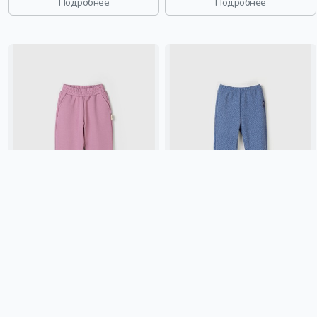
Подробнее
Подробнее
мальчики, дети
ДЖОГГЕРЫ ОБЛЕГЧЕННЫЕ
ДЖОГГЕРЫ "ДЕНИМ" ИЗ
"ОРХИДЕЯ" С КАРМАНАМИ
ФАКТУРНОГО ФЛИСА
1 259 ₽
1 399 ₽
BUNGLY
орхидея, россия,
BUNGLY
деним, флис, россия,
облегченные, карман,
фактурные, повседневный,
повседневный, девочки, малыши,
мальчики, малыши, дошкольники,