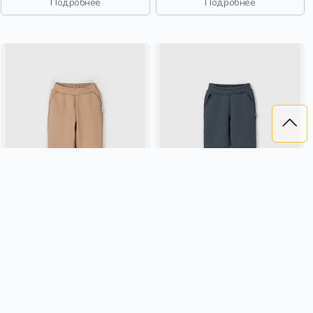
Подробнее
Подробнее
спорт, девочки, дети
ДЖОГГЕРЫ "ПЕСОК" С
ДЖОГГЕРЫ "МАРЕНГО" С
КАРМАНАМИ УТЕПЛЕННЫЕ БЕЗ
КАРМАНАМИ УТЕПЛЕННЫЕ
НАЧЕСА
1 399 ₽
1 399 ₽
BUNGLY
песочный, россия,
BUNGLY
маренго, осень, россия,
утепленные, карман, актив,
утепленные, карман, мальчики,
мальчики, малыши, дошкольники,
школьники, подростки, дети