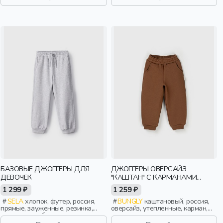
повседневный, спорт, мальчики,
дети
БАЗОВЫЕ ДЖОГГЕРЫ ДЛЯ
ДЖОГГЕРЫ ОВЕРСАЙЗ
ДЕВОЧЕК
"КАШТАН" С КАРМАНАМИ
УТЕПЛЕННЫЕ
1 299 ₽
1 259 ₽
SELA
хлопок, футер, россия,
BUNGLY
каштановый, россия,
прямые, зауженные, резинка,
оверсайз, утепленные, карман,
однотон, свободные, кулиска,
актив, мальчики, малыши,
пояс, эластичные, повседневный,
дошкольники, дети