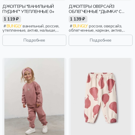
ДЖОГГЕРЫ "ВАНИЛЬНЫЙ
ДЖОГГЕРЫ ОВЕРСАЙЗ
ПУДИНГ" УТЕПЛЕННЫЕ 0+
ОБЛЕГЧЕННЫЕ "ДЫМКА" С
КАРМАНАМИ
1 119 ₽
1 139 ₽
BUNGLY
ванильный, россия,
BUNGLY
россия, оверсайз,
утепленные, актив, малыши,
облегченные, карман, актив,
дети
мальчики, малыши, дошкольники,
дети
Подробнее
Подробнее