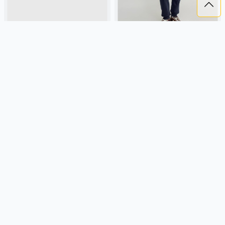
ДЖОГГЕРЫ ОБЛЕГЧЕННЫЕ
БАЗОВЫЕ ДЖОГГЕРЫ ДЛЯ
"ОРЕХ" 0+
МАЛЬЧИКОВ
1 299 ₽
1 299 ₽
BUNGLY
ореховый, россия,
SELA
хлопок, футер, россия,
облегченные, актив, малыши,
прямые, зауженные, резинка,
дети
школа, однотон, свободные,
кулиска, пояс, эластичные,
Подробнее
Подробнее
повседневный, спорт, мальчики,
дети