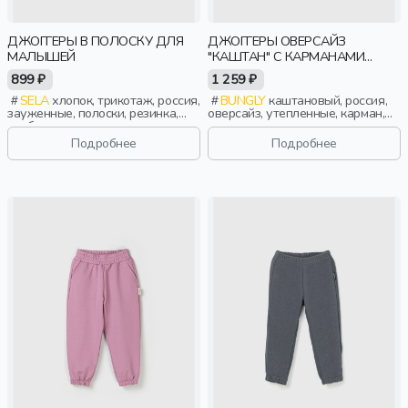
ДЖОГГЕРЫ В ПОЛОСКУ ДЛЯ
ДЖОГГЕРЫ ОВЕРСАЙЗ
МАЛЫШЕЙ
"КАШТАН" С КАРМАНАМИ
УТЕПЛЕННЫЕ
899 ₽
1 259 ₽
SELA
хлопок, трикотаж, россия,
BUNGLY
каштановый, россия,
зауженные, полоски, резинка,
оверсайз, утепленные, карман,
свободные, пояс, эластичные,
актив, мальчики, малыши,
малыши, дети
дошкольники, дети
Подробнее
Подробнее