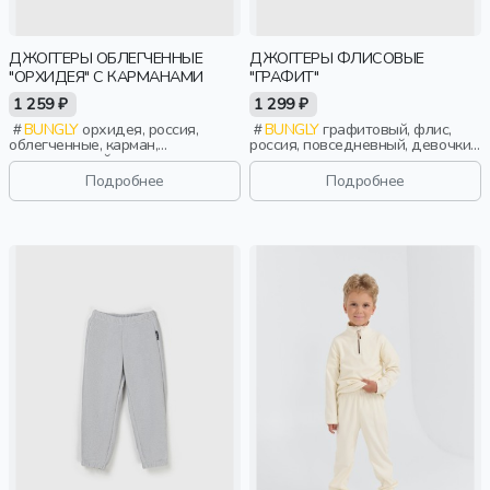
ДЖОГГЕРЫ ОБЛЕГЧЕННЫЕ
ДЖОГГЕРЫ ФЛИСОВЫЕ
"ОРХИДЕЯ" С КАРМАНАМИ
"ГРАФИТ"
1 259 ₽
1 299 ₽
BUNGLY
орхидея, россия,
BUNGLY
графитовый, флис,
облегченные, карман,
россия, повседневный, девочки,
повседневный, девочки,
малыши, дошкольники, дети
малыши, дошкольники, дети
Подробнее
Подробнее