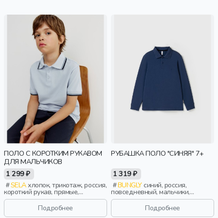
ПОЛО С КОРОТКИМ РУКАВОМ
РУБАШКА ПОЛО "СИНЯЯ" 7+
ДЛЯ МАЛЬЧИКОВ
1 299 ₽
1 319 ₽
SELA
хлопок, трикотаж, россия,
BUNGLY
синий, россия,
короткий рукав, прямые,
повседневный, мальчики,
короткие, школа, разрез,
школьники, подростки, дети
свободные, воротник, мальчики,
Подробнее
Подробнее
дети