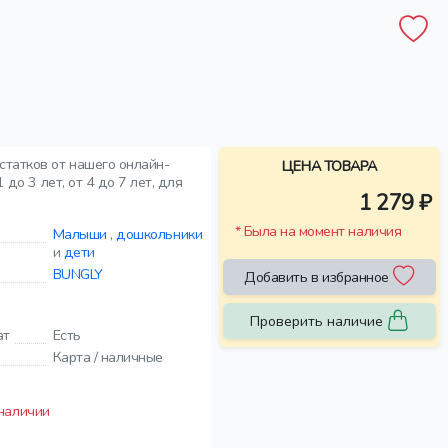
статков от нашего онлайн-
ЦЕНА ТОВАРА
до 3 лет, от 4 до 7 лет, для
1 279 ₽
* Была на момент наличия
Малыши
,
дошкольники
и
дети
BUNGLY
Добавить в избранное
Проверить наличие
ат
Есть
Карта / наличные
 наличии