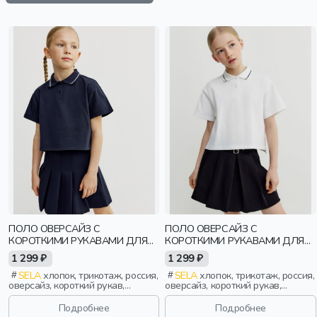
ПОЛО ОВЕРСАЙЗ С
ПОЛО ОВЕРСАЙЗ С
КОРОТКИМИ РУКАВАМИ ДЛЯ
КОРОТКИМИ РУКАВАМИ ДЛЯ
ДЕВОЧЕК
ДЕВОЧЕК
1 299 ₽
1 299 ₽
SELA
хлопок, трикотаж, россия,
SELA
хлопок, трикотаж, россия,
оверсайз, короткий рукав,
оверсайз, короткий рукав,
прямые, укороченные,
прямые, укороченные,
удлиненные, короткие, школа,
удлиненные, короткие, школа,
Подробнее
Подробнее
разрез, свободные, воротник,
разрез, свободные, воротник,