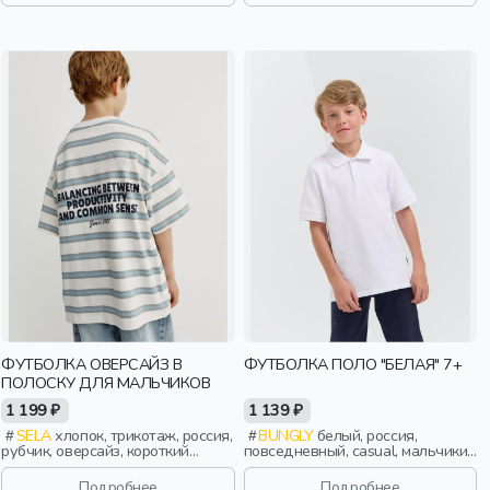
ФУТБОЛКА ОВЕРСАЙЗ В
ФУТБОЛКА ПОЛО "БЕЛАЯ" 7+
ПОЛОСКУ ДЛЯ МАЛЬЧИКОВ
1 199 ₽
1 139 ₽
SELA
хлопок, трикотаж, россия,
BUNGLY
белый, россия,
рубчик, оверсайз, короткий
повседневный, casual, мальчики,
рукав, полоски, короткие,
школьники, подростки, дети
свободные, принт, вырез,
Подробнее
Подробнее