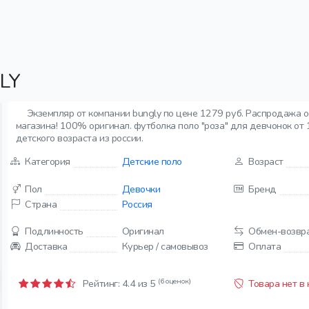
LY
Экземпляр от компании bungly по цене 1279 руб. Распродажа о
магазина! 100% оригинал. футболка поло "роза" для девчонок от 1 
детского возраста из россии.
Категория
Детские поло
Возраст
Пол
Девочки
Бренд
Страна
Россия
Подлинность
Оригинал
Обмен-возвр
Доставка
Курьер / самовывоз
Оплата
(6 оценок)
Рейтинг:
4.4
из 5
Товара нет в