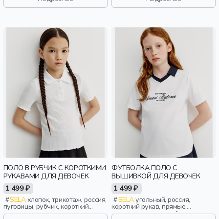
круглый вырез, мальчики, дети
ПОЛО В РУБЧИК С КОРОТКИМИ
ФУТБОЛКА ПОЛО С
РУКАВАМИ ДЛЯ ДЕВОЧЕК
ВЫШИВКОЙ ДЛЯ ДЕВОЧЕК
1 499 ₽
1 499 ₽
SELA
хлопок, трикотаж, россия,
SELA
угольный, россия,
пуговицы, рубчик, короткий
короткий рукав, прямые,
рукав, короткие, прилегающие,
короткие, школа, свободные,