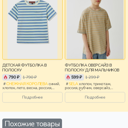
ДЕТСКАЯ ФУТБОЛКА В
ФУТБОЛКА ОВЕРСАЙЗ В
ПОЛОСКУ
ПОЛОСКУ ДЛЯ МАЛЬЧИКОВ
790 ₽
1 790 ₽
599 ₽
1 299 ₽
СНЕЖНАЯ КОРОЛЕВА
синий,
SELA
хлопок, трикотаж,
хлопок, лето, весна, россия,
россия, рубчик, оверсайз,
полоски, вышивка, мальчики,
короткий рукав, полоски,
дети
короткие, свободные, вырез,
Подробнее
Подробнее
круглый вырез, мальчики, дети
Похожие товары