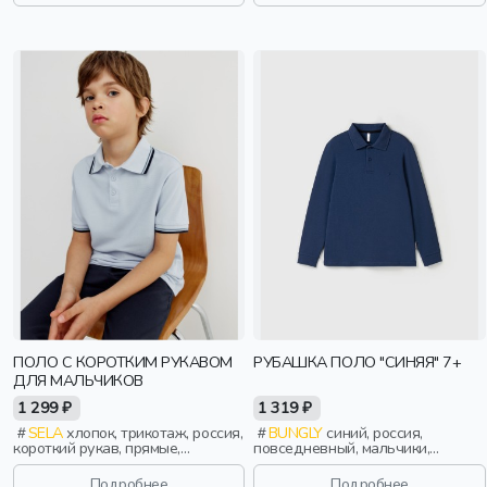
девочки, дети
девочки, дети
ПОЛО С КОРОТКИМ РУКАВОМ
РУБАШКА ПОЛО "СИНЯЯ" 7+
ДЛЯ МАЛЬЧИКОВ
1 299 ₽
1 319 ₽
SELA
хлопок, трикотаж, россия,
BUNGLY
синий, россия,
короткий рукав, прямые,
повседневный, мальчики,
короткие, школа, разрез,
школьники, подростки, дети
свободные, воротник, мальчики,
Подробнее
Подробнее