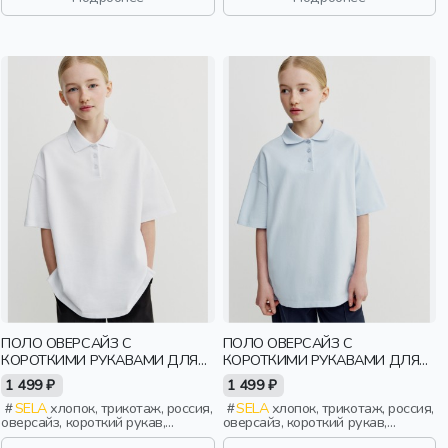
круглый вырез, мальчики, дети
ПОЛО ОВЕРСАЙЗ С
ПОЛО ОВЕРСАЙЗ С
КОРОТКИМИ РУКАВАМИ ДЛЯ
КОРОТКИМИ РУКАВАМИ ДЛЯ
ДЕВОЧЕК
ДЕВОЧЕК
1 499 ₽
1 499 ₽
SELA
хлопок, трикотаж, россия,
SELA
хлопок, трикотаж, россия,
оверсайз, короткий рукав,
оверсайз, короткий рукав,
прямые, короткие, школа, разрез,
прямые, короткие, школа, разрез,