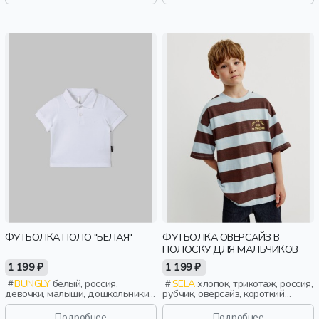
ФУТБОЛКА ПОЛО "БЕЛАЯ"
ФУТБОЛКА ОВЕРСАЙЗ В
ПОЛОСКУ ДЛЯ МАЛЬЧИКОВ
1 199 ₽
1 199 ₽
BUNGLY
белый, россия,
SELA
хлопок, трикотаж, россия,
девочки, малыши, дошкольники,
рубчик, оверсайз, короткий
дети
рукав, полоски, короткие,
свободные, принт, вырез,
Подробнее
Подробнее