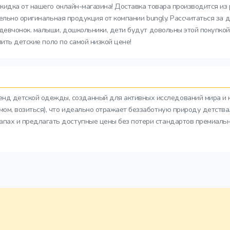
скидка от нашего онлайн-магазина! Доставка товара производится из 
ельно оригинальная продукция от компании bungly. Рассчитаться за 
евчонок. малыши, дошкольники, дети будут довольны этой покупкой. 
ить детские поло по самой низкой цене!
ренд детской одежды, созданный для активных исследований мира и 
азмом, возиться), что идеально отражает беззаботную природу детств
тапах и предлагать доступные цены без потери стандартов премиальн