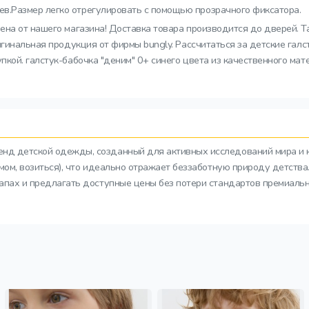
ев.Размер легко отрегулировать с помощью прозрачного фиксатора.
цена от нашего магазина! Доставка товара производится до дверей. 
игинальная продукция от фирмы bungly. Рассчитаться за детские гал
кой. галстук-бабочка "деним" 0+ синего цвета из качественного мат
ренд детской одежды, созданный для активных исследований мира и 
азмом, возиться), что идеально отражает беззаботную природу детств
тапах и предлагать доступные цены без потери стандартов премиальн