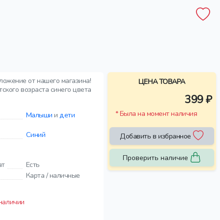
ложение от нашего магазина!
ЦЕНА ТОВАРА
тского возраста синего цвета
399 ₽
* Была на момент наличия
Малыши
и
дети
Синий
Добавить в избранное
Проверить наличие
ат
Есть
Карта / наличные
 наличии