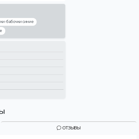
уки-бабочки синие
е
вы
ОТЗЫВЫ