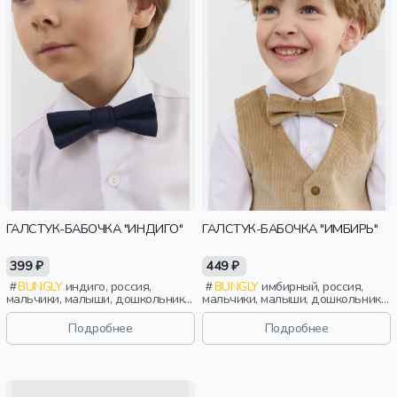
ГАЛСТУК-БАБОЧКА "ИНДИГО"
ГАЛСТУК-БАБОЧКА "ИМБИРЬ"
399 ₽
449 ₽
BUNGLY
индиго, россия,
BUNGLY
имбирный, россия,
мальчики, малыши, дошкольники,
мальчики, малыши, дошкольники,
дети
дети
Подробнее
Подробнее