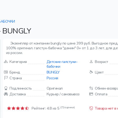
БАБОЧКИ
 BUNGLY
Экземпляр от компании bungly по цене 399 руб. Выгодное пред
100% оригинал. галстук-бабочка "деним" 0+ от 1 до 3 лет, для де
из россии.
Категория
Детские галстуки-
Возраст
бабочки
Бренд
BUNGLY
Цвет
Страна
Россия
Подлинность
Оригинал
Обмен-возвр
Доставка
Курьер / самовывоз
Оплата
(72 оценки)
Рейтинг:
4.8
из 5
Товара нет в