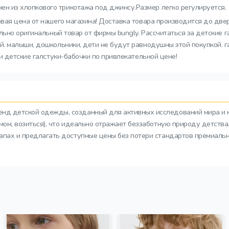
н из хлопкового трикотажа под джинсу.Размер легко регулируется.
евая цена от нашего магазина! Доставка товара производится до две
льно оригинальный товар от фирмы bungly. Рассчитаться за детские 
 малыши, дошкольники, дети не будут равнодушны этой покупкой. га
и детские галстуки-бабочки по привлекательной цене!
ренд детской одежды, созданный для активных исследований мира и 
азмом, возиться), что идеально отражает беззаботную природу детств
тапах и предлагать доступные цены без потери стандартов премиальн