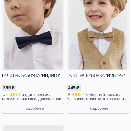
ГАЛСТУК-БАБОЧКА "ИНДИГО"
ГАЛСТУК-БАБОЧКА "ИМБИРЬ"
399 ₽
449 ₽
BUNGLY
индиго, россия,
BUNGLY
имбирный, россия,
мальчики, малыши, дошкольники,
мальчики, малыши, дошкольники,
дети
дети
Подробнее
Подробнее