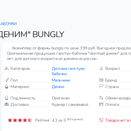
БАБОЧКИ
ДЕНИМ" BUNGLY
Экземпляр от фирмы bungly по цене 399 руб. Выгодное предло
Оригинальная продукция. галстук-бабочка "светлый деним" для пар
лет, для детского возраста из денима из россии.
Категория
Детские галстуки-
Возраст
бабочки
Пол
Мальчики
Бренд
Материал
Деним
Страна
Подлинность
Оригинал
Обмен-возвр
Доставка
Курьер / самовывоз
Оплата
(82 оценки)
Рейтинг:
4.3
из 5
Товара нет в