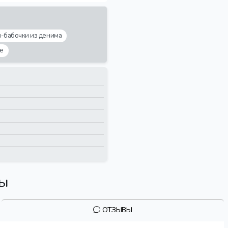
и-бабочки из денима
е
вы
ОТЗЫВЫ