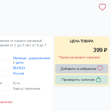
жение от нашего магазина!
ЦЕНА ТОВАРА
ней от 1 до 3 лет, от 4 до 7
399 ₽
* Была на момент наличия
Малыши
,
дошкольники
и
дети
BUNGLY
Добавить в избранное
Россия
Проверить наличие
ат
Есть
Карта / наличные
 наличии