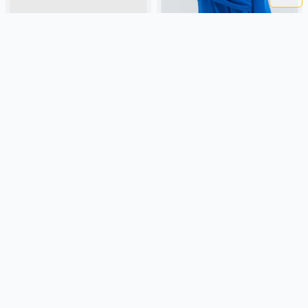
ХУДИ ОВЕРСАЙЗ
ХУДИ ОВЕРСАЙЗ
ОБЛЕГЧЕННОЕ "КРЕМ-БРЮЛЕ"
ОБЛЕГЧЕННОЕ "ЭЛЕКТРИК" 7+
7+
2 199 ₽
2 199 ₽
BUNGLY
крем-брюле, россия,
BUNGLY
россия, оверсайз,
оверсайз, облегченные,
облегченные, повседневный,
повседневный, мальчики,
мальчики, школьники, подростки,
школьники, подростки, дети
дети
Подробнее
Подробнее
- 43 %