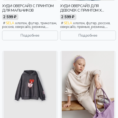
ХУДИ ОВЕРСАЙЗ С ПРИНТОМ
ХУДИ ОВЕРСАЙЗ ДЛЯ
ДЛЯ МАЛЬЧИКОВ
ДЕВОЧЕК С ПРИНТОМ X
СОЮЗМУЛЬТФИЛЬМ
2 599 ₽
2 599 ₽
SELA
хлопок, футер, трикотаж,
SELA
хлопок, футер, россия,
россия, оверсайз, резинка,
оверсайз, прямые, резинка,
длинные, длинный рукав,
длинные, длинный рукав,
капюшон, манжета, свободные,
капюшон, манжета, свободные,
Подробнее
Подробнее
прорези, принт, мальчики, дети
принт, девочки, дети