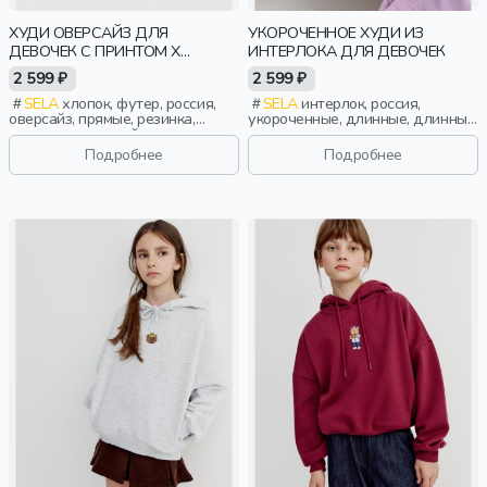
ХУДИ ОВЕРСАЙЗ ДЛЯ
УКОРОЧЕННОЕ ХУДИ ИЗ
ДЕВОЧЕК С ПРИНТОМ X
ИНТЕРЛОКА ДЛЯ ДЕВОЧЕК
СМЕШАРИКИ
2 599 ₽
2 599 ₽
SELA
хлопок, футер, россия,
SELA
интерлок, россия,
оверсайз, прямые, резинка,
укороченные, длинные, длинный
длинные, длинный рукав,
рукав, капюшон, стопперы,
капюшон, манжета, свободные,
манжета, свободные,
Подробнее
Подробнее
принт, девочки, дети
эластичные, девочки, дети