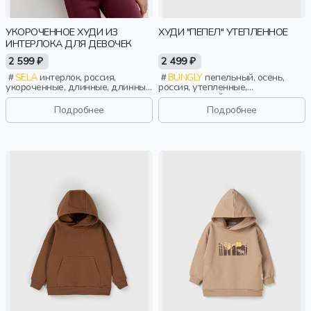
УКОРОЧЕННОЕ ХУДИ ИЗ
ХУДИ "ПЕПЕЛ" УТЕПЛЕННОЕ
ИНТЕРЛОКА ДЛЯ ДЕВОЧЕК
2 599 ₽
2 499 ₽
SELA
интерлок, россия,
BUNGLY
пепельный, осень,
укороченные, длинные, длинный
россия, утепленные,
рукав, капюшон, стопперы,
повседневный, девочки,
манжета, свободные,
малыши, дошкольники, дети
Подробнее
Подробнее
эластичные, девочки, дети