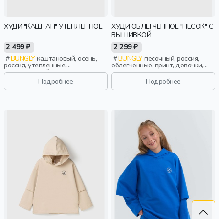
ХУДИ "КАШТАН" УТЕПЛЕННОЕ
ХУДИ ОБЛЕГЧЕННОЕ "ПЕСОК" С
ВЫШИВКОЙ
2 499 ₽
2 299 ₽
BUNGLY
каштановый, осень,
BUNGLY
песочный, россия,
россия, утепленные,
облегченные, принт, девочки,
повседневный, мальчики,
малыши, дошкольники, дети
малыши, дошкольники, дети
Подробнее
Подробнее