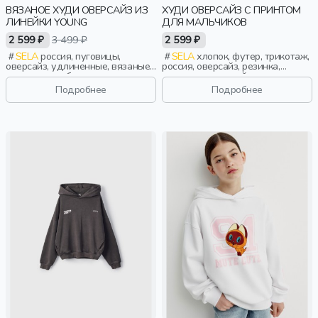
ВЯЗАНОЕ ХУДИ ОВЕРСАЙЗ ИЗ
ХУДИ ОВЕРСАЙЗ С ПРИНТОМ
ЛИНЕЙКИ YOUNG
ДЛЯ МАЛЬЧИКОВ
2 599 ₽
3 499 ₽
2 599 ₽
SELA
россия, пуговицы,
SELA
хлопок, футер, трикотаж,
оверсайз, удлиненные, вязаные,
россия, оверсайз, резинка,
капюшон, свободные, вырез,
длинные, длинный рукав,
кулиска, девочки,
капюшон, манжета, свободные,
Подробнее
Подробнее
старшеклассники, дети
прорези, принт, мальчики, дети