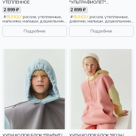
УТЕПЛЕННОЕ
"УЛЬТРАФИОЛЕТ"
УТЕПЛЕННОЕ
2 899 ₽
2 899 ₽
BUNGLY
россия, утепленные,
BUNGLY
россия, утепленные,
мальчики, малыши, дошкольники,
девочки, малыши, дошкольники,
дети
дети
Подробнее
Подробнее
ХУДИ КОЛОР БЛОК "ГРАФИТ/
ХУДИ КОЛОР БЛОК "РОЗА/