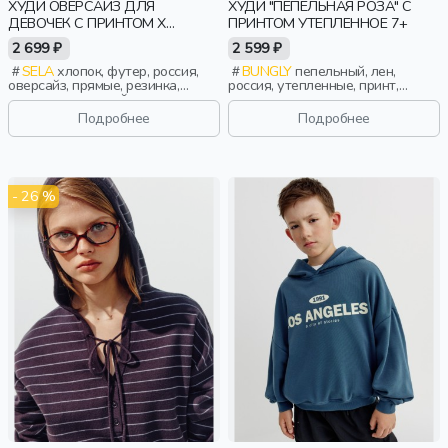
ХУДИ ОВЕРСАЙЗ ДЛЯ
ХУДИ "ПЕПЕЛЬНАЯ РОЗА" С
ДЕВОЧЕК С ПРИНТОМ X
ПРИНТОМ УТЕПЛЕННОЕ 7+
ЧЕБУРАШКА
2 699 ₽
2 599 ₽
SELA
хлопок, футер, россия,
BUNGLY
пепельный, лен,
оверсайз, прямые, резинка,
россия, утепленные, принт,
длинные, длинный рукав,
актив, девочки, школьники,
капюшон, манжета, свободные,
подростки, дети
Подробнее
Подробнее
принт, девочки, дети
- 26 %