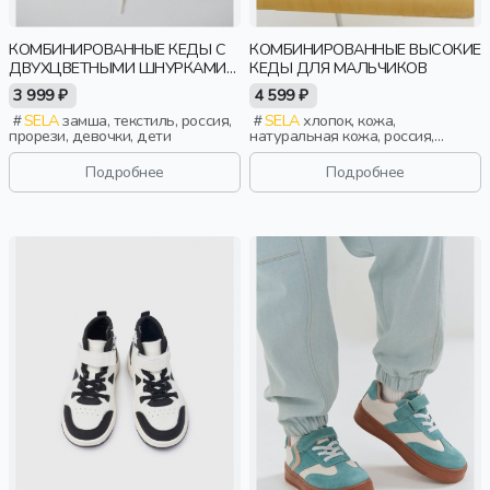
КОМБИНИРОВАННЫЕ КЕДЫ С
КОМБИНИРОВАННЫЕ ВЫСОКИЕ
ДВУХЦВЕТНЫМИ ШНУРКАМИ
КЕДЫ ДЛЯ МАЛЬЧИКОВ
ДЛЯ ДЕВОЧЕК
3 999 ₽
4 599 ₽
SELA
замша, текстиль, россия,
SELA
хлопок, кожа,
прорези, девочки, дети
натуральная кожа, россия,
шнурки, застежка, школа,
прорези, эластичные,
Подробнее
Подробнее
перфорация, мальчики, дети