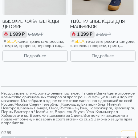
ВЫСОКИЕ КОЖАНЫЕ КЕДЫ
ТЕКСТИЛЬНЫЕ КЕДЫ ДЛЯ
ДЕТСКИЕ
МАЛЬЧИКОВ
1 999 ₽
6 599 ₽
1 299 ₽
3 599 ₽
SELA
кожа, трикотаж, россия,
SELA
текстиль, россия, шнурки,
шнурки, прорези, перфорация,
застежка, прорези, принт,
девочки, дети
эластичные, мальчики, дети
Подробнее
Подробнее
Ресурс является информационным порталом. На сайте Вы найдете огромное
количество оригинальных товаров от проверенных официальных интернет-
магазинов. Мы собрали в одном месте сотни магазинов с доставкой по всей
России: Москва, Санкт-Петербург, Краснодар,Екатеринбург, Нижний
Новгород, Казань, Самара, Омск, Ростов-на-Дону, Новосибирск, Красноярск,
Пермь, Волгоград, Челябинск, Воронеж, Якутск, Уфа, Калининград,
Хабаровск и др. Возможна доставка за 1 день. Все покупки защищены и
подлежат обмену и возврату в соответствии со ст. 25 Закона о защите прав
потребителя.
0.259