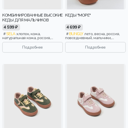
КОМБИНИРОВАННЫЕ ВЫСОКИЕ
КЕДЫ "МОРЕ"
КЕДЫ ДЛЯ МАЛЬЧИКОВ
4 599 ₽
4 699 ₽
SELA
хлопок, кожа,
BUNGLY
лето, весна, россия,
натуральная кожа, россия,
повседневный, мальчики,
шнурки, застежка, школа,
малыши, дошкольники, дети
прорези, эластичные,
Подробнее
Подробнее
перфорация, мальчики, дети