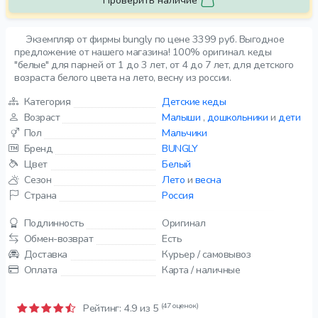
Проверить наличие
Экземпляр от фирмы bungly по цене 3399 руб. Выгодное
предложение от нашего магазина! 100% оригинал. кеды
"белые" для парней от 1 до 3 лет, от 4 до 7 лет, для детского
возраста белого цвета на лето, весну из россии.
Категория
Детские кеды
Возраст
Малыши
,
дошкольники
и
дети
Пол
Мальчики
Бренд
BUNGLY
Цвет
Белый
Сезон
Лето
и
весна
Страна
Россия
Подлинность
Оригинал
Обмен-возврат
Есть
Доставка
Курьер / самовывоз
Оплата
Карта / наличные
(47 оценок)
Рейтинг:
4.9
из 5