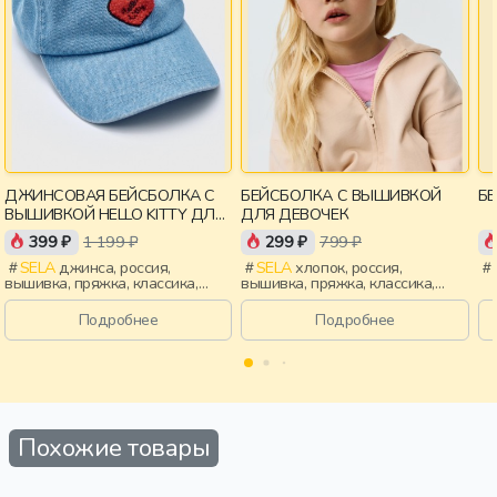
ДЖИНСОВАЯ БЕЙСБОЛКА С
БЕЙСБОЛКА С ВЫШИВКОЙ
Б
ВЫШИВКОЙ HELLO KITTY ДЛЯ
ДЛЯ ДЕВОЧЕК
ДЕВОЧЕК
399 ₽
1 199 ₽
299 ₽
799 ₽
SELA
джинса, россия,
SELA
хлопок, россия,
вышивка, пряжка, классика,
вышивка, пряжка, классика,
девочки, дети
девочки, дети
Подробнее
Подробнее
Похожие товары