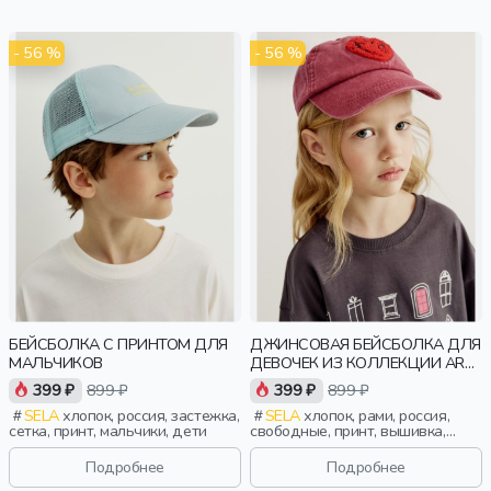
- 56 %
- 56 %
БЕЙСБОЛКА С ПРИНТОМ ДЛЯ
ДЖИНСОВАЯ БЕЙСБОЛКА ДЛЯ
МАЛЬЧИКОВ
ДЕВОЧЕК ИЗ КОЛЛЕКЦИИ ART
PEOPLE С «ОБЩЕСТВОМ ЮНЫХ
399 ₽
899 ₽
399 ₽
899 ₽
АРХИТЕКТОРОВ»
SELA
хлопок, россия, застежка,
SELA
хлопок, рами, россия,
сетка, принт, мальчики, дети
свободные, принт, вышивка,
пряжка, классика, девочки, дети
Подробнее
Подробнее