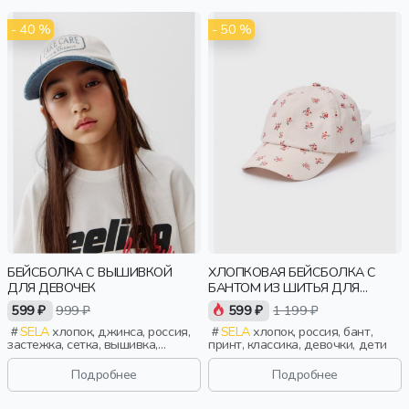
- 40 %
- 50 %
БЕЙСБОЛКА С ВЫШИВКОЙ
ХЛОПКОВАЯ БЕЙСБОЛКА С
ДЛЯ ДЕВОЧЕК
БАНТОМ ИЗ ШИТЬЯ ДЛЯ
ДЕВОЧЕК
599 ₽
999 ₽
599 ₽
1 199 ₽
SELA
хлопок, джинса, россия,
SELA
хлопок, россия, бант,
застежка, сетка, вышивка,
принт, классика, девочки, дети
девочки, дети
Подробнее
Подробнее