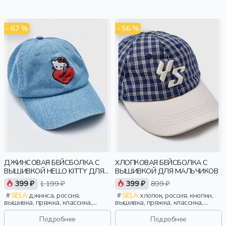
- 67 %
- 56 %
ДЖИНСОВАЯ БЕЙСБОЛКА С
ХЛОПКОВАЯ БЕЙСБОЛКА С
ВЫШИВКОЙ HELLO KITTY ДЛЯ
ВЫШИВКОЙ ДЛЯ МАЛЬЧИКОВ
ДЕВОЧЕК
399 ₽
1 199 ₽
399 ₽
899 ₽
SELA
джинса, россия,
SELA
хлопок, россия, кнопки,
вышивка, пряжка, классика,
вышивка, пряжка, классика,
девочки, дети
мальчики, дети
Подробнее
Подробнее