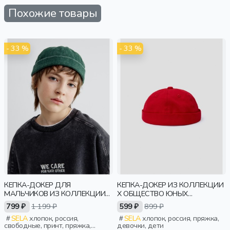
Похожие товары
- 33 %
- 33 %
КЕПКА-ДОКЕР ДЛЯ
КЕПКА-ДОКЕР ИЗ КОЛЛЕКЦИИ
МАЛЬЧИКОВ ИЗ КОЛЛЕКЦИИ
X ОБЩЕСТВО ЮНЫХ
ART PEOPLE С ANGRY
АРХИТЕКТОРОВ
799 ₽
1 199 ₽
599 ₽
899 ₽
BROTHERS 11
SELA
хлопок, россия,
SELA
хлопок, россия, пряжка,
свободные, принт, пряжка,
девочки, дети