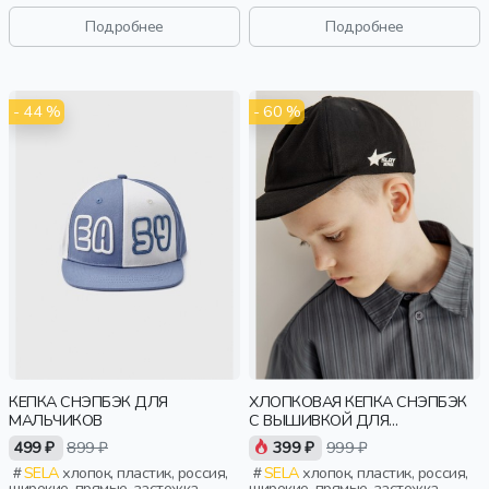
винтаж, мальчики, дети
Подробнее
Подробнее
- 44 %
- 60 %
КЕПКА СНЭПБЭК ДЛЯ
ХЛОПКОВАЯ КЕПКА СНЭПБЭК
МАЛЬЧИКОВ
С ВЫШИВКОЙ ДЛЯ
МАЛЬЧИКОВ
499 ₽
899 ₽
399 ₽
999 ₽
SELA
хлопок, пластик, россия,
SELA
хлопок, пластик, россия,
широкие, прямые, застежка,
широкие, прямые, застежка,