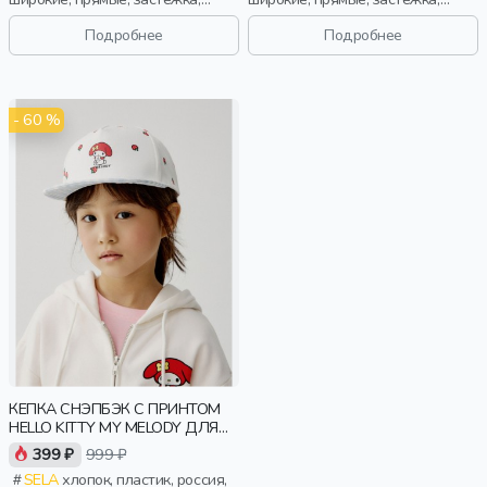
вышивка, мальчики, дети
вышивка, мальчики, дети
Подробнее
Подробнее
- 60 %
КЕПКА СНЭПБЭК С ПРИНТОМ
HELLO KITTY MY MELODY ДЛЯ
ДЕВОЧЕК
399 ₽
999 ₽
SELA
хлопок, пластик, россия,