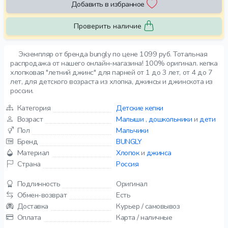
Добавить в избранное
Проверить наличие
Экземпляр от бренда bungly по цене 1099 руб. Тотальная
распродажа от нашего онлайн-магазина! 100% оригинал. кепка
хлопковая "летний джинс" для парней от 1 до 3 лет, от 4 до 7
лет, для детского возраста из хлопка, джинсы и джинскота из
россии.
Категория
Детские кепки
Возраст
Малыши
,
дошкольники
и
дети
Пол
Мальчики
Бренд
BUNGLY
Материал
Хлопок
и
джинса
Страна
Россия
Подлинность
Оригинал
Обмен-возврат
Есть
Доставка
Курьер / самовывоз
Оплата
Карта / наличные