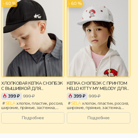
- 60 %
- 60 %
ХЛОПКОВАЯ КЕПКА СНЭПБЭК
КЕПКА СНЭПБЭК С ПРИНТОМ
С ВЫШИВКОЙ ДЛЯ
HELLO KITTY MY MELODY ДЛЯ
МАЛЬЧИКОВ
ДЕВОЧЕК
399 ₽
999 ₽
399 ₽
999 ₽
SELA
хлопок, пластик, россия,
SELA
хлопок, пластик, россия,
широкие, прямые, застежка,
широкие, прямые, застежка,
вышивка, мальчики, дети
принт, девочки, дети
Подробнее
Подробнее