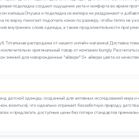
юровая подкладка создают ощущение уюта и комфорта во время прогу
жа сон малыша.Опушка и подкладка из велюра не раздражают и доба
 по верху помогает подогнать кокон по размеру, чтобы тепло не ухо
личия внутренних слоев одежды, а также продолжительности прогулк
б. Тотальная распродажа от нашего онлайн-магазина! Доставка товар
 исключительно оригинальный товар от компании bungly. Рассчитать
он зимний для новорожденных "айвори" 0+ айвори цвета из качестве
ренд детской одежды, созданный для активных исследований мира и 
азмом, возиться), что идеально отражает беззаботную природу детств
тапах и предлагать доступные цены без потери стандартов премиальн