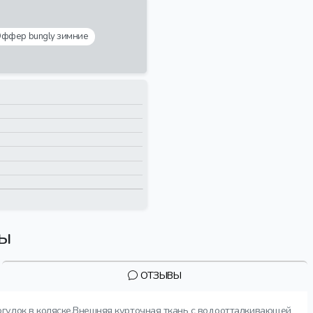
ффер bungly зимние
вы
ОТЗЫВЫ
огулок в коляске.Внешняя курточная ткань с водоотталкивающей