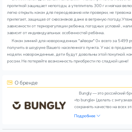
пропиткой защищает непогоды, а утеплитель 300 г и мягкая вел
легко открыть кокон для переодевания или проверки, не трево
прилегает, защищая от сквозняков даже в ветреную погоду.Утяжка
зависимости от терморегуляции ребенка, погодных условий , на
зависит от индивидуальных особенностей ребёнка.
Кокон зимний для новорожденных "айвори" 0+ всего за 5499 ру
получить в шоуруме Вашего населенного пункта. У нас в продаже
модели. новорожденные, дети будут довольны этой покупкой. кок
россии. Не потеряйте возможность приобрести по сладкой цене!
О бренде
Bungly — это российский б
«to bungle» (делать с энтузи
сохранять качество на всех э
Подробнее