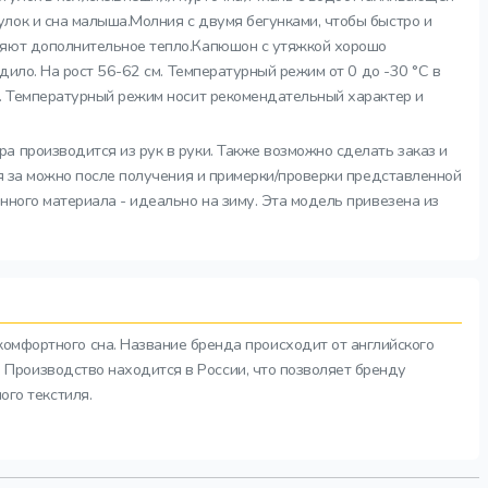
лок и сна малыша.Молния с двумя бегунками, чтобы быстро и
вляют дополнительное тепло.Капюшон с утяжкой хорошо
дило. На рост 56-62 см. Температурный режим от 0 до -30 °C в
и. Температурный режим носит рекомендательный характер и
а производится из рук в руки. Также возможно сделать заказ и
ся за можно после получения и примерки/проверки представленной
нного материала - идеально на зиму. Эта модель привезена из
комфортного сна. Название бренда происходит от английского
а. Производство находится в России, что позволяет бренду
ого текстиля.