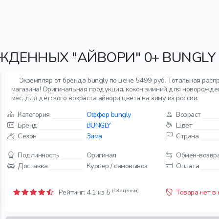
ДЕННЫХ "АЙВОРИ" 0+ BUNGLY
Экземпляр от бренда bungly по цене 5499 руб. Тотальная расп
магазина! Оригинальная продукция. кокон зимний для новорожден
мес, для детского возраста айвори цвета на зиму из россии.
Категория
Оффер bungly
Возраст
Бренд
BUNGLY
Цвет
Сезон
Зима
Страна
Подлинность
Оригинал
Обмен-возвр
Доставка
Курьер / самовывоз
Оплата
(53 оценки)
Рейтинг:
4.1
из 5
Товара нет в