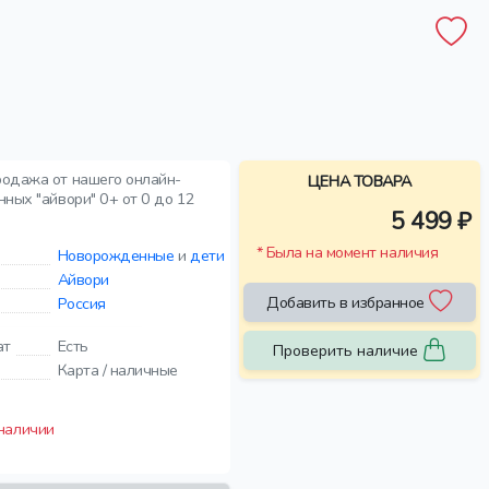
родажа от нашего онлайн-
ЦЕНА ТОВАРА
ных "айвори" 0+ от 0 до 12
5 499 ₽
* Была на момент наличия
Новорожденные
и
дети
Айвори
Добавить в избранное
Россия
ат
Есть
Проверить наличие
Карта / наличные
 наличии