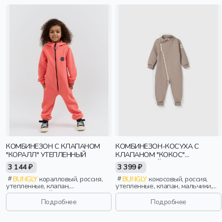
КОМБИНЕЗОН С КЛАПАНОМ
КОМБИНЕЗОН-КОСУХА С
"КОРАЛЛ" УТЕПЛЕННЫЙ
КЛАПАНОМ "КОКОС"
УТЕПЛЕННЫЙ
3 144 ₽
3 399 ₽
BUNGLY
коралловый, россия,
BUNGLY
кокосовый, россия,
утепленные, клапан,
утепленные, клапан, мальчики,
повседневный, классика,
малыши, дошкольники, дети
мальчики, малыши, дошкольники,
Подробнее
Подробнее
дети