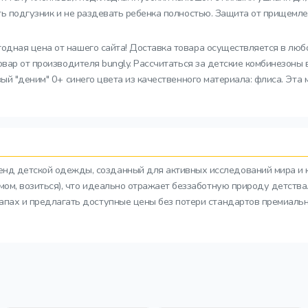
ь подгузник и не раздевать ребенка полностью. Защита от прищемле
одная цена от нашего сайта! Доставка товара осуществляется в люб
овар от производителя bungly. Рассчитаться за детские комбинезоны
ый "деним" 0+ синего цвета из качественного материала: флиса. Эта 
ренд детской одежды, созданный для активных исследований мира и 
азмом, возиться), что идеально отражает беззаботную природу детств
тапах и предлагать доступные цены без потери стандартов премиальн