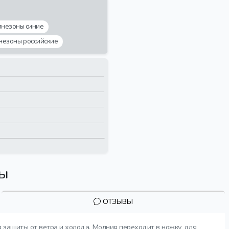
инезоны синие
незоны российские
вы
ОТЗЫВЫ
я защиты от ветра и холода. Молния переходит в ножку для