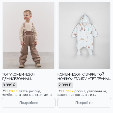
ПОЛУКОМБИНЕЗОН
КОМБИНЕЗОН С ЗАКРЫТОЙ
ДЕМИСЕЗОННЫЙ
НОЖКОЙ "ТАЙГА" УТЕПЛЕННЫЙ
МЕМБРАННЫЙ "ЛАТТЕ" 0+
0+
3 399 ₽
2 999 ₽
BUNGLY
латте, россия,
BUNGLY
россия, утепленные,
мембрана, актив, малыши, дети
закрытая ножка, актив,
новорожденные, дети
Подробнее
Подробнее