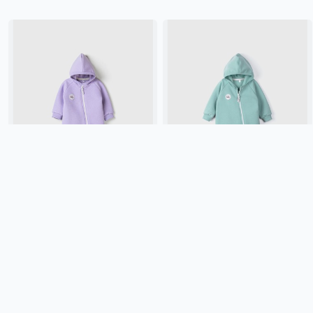
КОМБИНЕЗОН "ЛАВАНДА"
КОМБИНЕЗОН "БРИЗ"
УТЕПЛЕННЫЙ 0+
УТЕПЛЕННЫЙ 0+
2 899 ₽
2 899 ₽
BUNGLY
лавандовый, россия,
BUNGLY
россия, утепленные,
утепленные, малыши, дети
малыши, дети
Подробнее
Подробнее