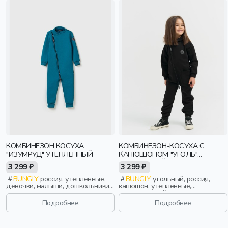
КОМБИНЕЗОН КОСУХА
КОМБИНЕЗОН-КОСУХА С
"ИЗУМРУД" УТЕПЛЕННЫЙ
КАПЮШОНОМ "УГОЛЬ"
УТЕПЛЕННЫЙ
3 299 ₽
3 299 ₽
BUNGLY
россия, утепленные,
BUNGLY
угольный, россия,
девочки, малыши, дошкольники,
капюшон, утепленные,
дети
повседневный, девочки, малыши,
дошкольники, дети
Подробнее
Подробнее