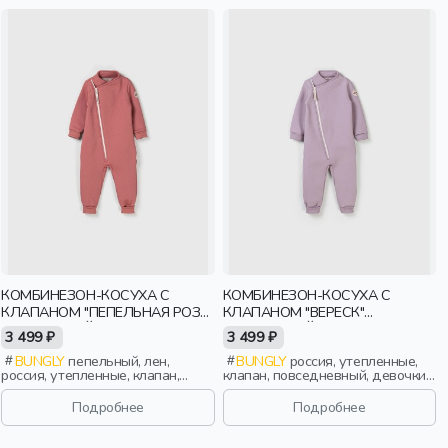
КОМБИНЕЗОН-КОСУХА С
КОМБИНЕЗОН-КОСУХА С
КЛАПАНОМ "ПЕПЕЛЬНАЯ РОЗА"
КЛАПАНОМ "ВЕРЕСК"
УТЕПЛЕННЫЙ
УТЕПЛЕННЫЙ
3 499 ₽
3 499 ₽
BUNGLY
пепельный, лен,
BUNGLY
россия, утепленные,
россия, утепленные, клапан,
клапан, повседневный, девочки,
девочки, малыши, дошкольники,
малыши, дошкольники, дети
дети
Подробнее
Подробнее