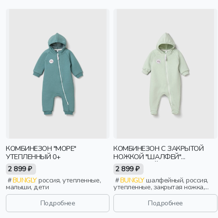
КОМБИНЕЗОН "МОРЕ"
КОМБИНЕЗОН С ЗАКРЫТОЙ
УТЕПЛЕННЫЙ 0+
НОЖКОЙ "ШАЛФЕЙ"
УТЕПЛЕННЫЙ 0+
2 899 ₽
2 899 ₽
BUNGLY
россия, утепленные,
BUNGLY
шалфейный, россия,
малыши, дети
утепленные, закрытая ножка,
новорожденные, дети
Подробнее
Подробнее