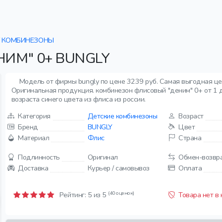
КОМБИНЕЗОНЫ
ИМ" 0+ BUNGLY
Модель от фирмы bungly по цене 3239 руб. Самая выгодная цен
Оригинальная продукция. комбинезон флисовый "деним" 0+ от 1 д
возраста синего цвета из флиса из россии.
Категория
Детские комбинезоны
Возраст
Бренд
BUNGLY
Цвет
Материал
Флис
Страна
Подлинность
Оригинал
Обмен-возвр
Доставка
Курьер / самовывоз
Оплата
(40 оценок)
Рейтинг:
5
из 5
Товара нет в