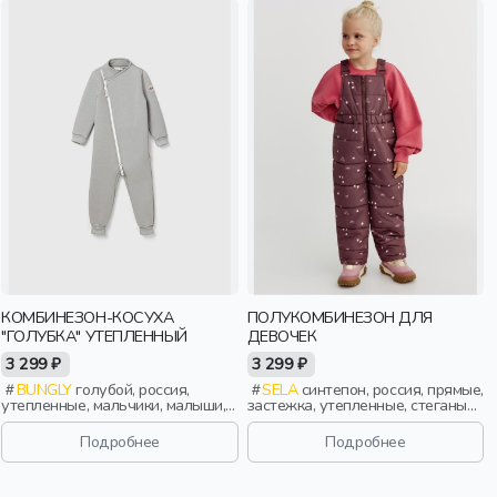
КОМБИНЕЗОН-КОСУХА
ПОЛУКОМБИНЕЗОН ДЛЯ
"ГОЛУБКА" УТЕПЛЕННЫЙ
ДЕВОЧЕК
3 299 ₽
3 299 ₽
BUNGLY
голубой, россия,
SELA
синтепон, россия, прямые,
утепленные, мальчики, малыши,
застежка, утепленные, стеганые,
дошкольники, дети
принт, непромокаемые, пояс,
эластичные, девочки, дети
Подробнее
Подробнее