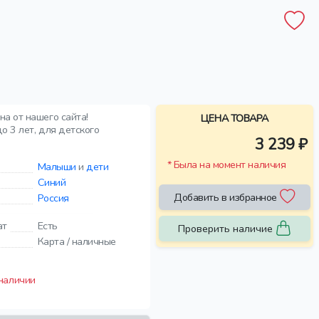
а от нашего сайта!
ЦЕНА ТОВАРА
о 3 лет, для детского
3 239 ₽
* Была на момент наличия
Малыши
и
дети
Синий
Добавить в избранное
Россия
ат
Есть
Проверить наличие
Карта / наличные
 наличии