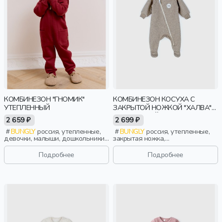
КОМБИНЕЗОН "ГНОМИК"
КОМБИНЕЗОН КОСУХА С
УТЕПЛЕННЫЙ
ЗАКРЫТОЙ НОЖКОЙ "ХАЛВА"
УТЕПЛЕННЫЙ 0+
2 659 ₽
2 699 ₽
BUNGLY
россия, утепленные,
BUNGLY
россия, утепленные,
девочки, малыши, дошкольники,
закрытая ножка,
дети
новорожденные, дети
Подробнее
Подробнее