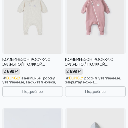
КОМБИНЕЗОН-КОСУХА С
КОМБИНЕЗОН-КОСУХА С
ЗАКРЫТОЙ НОЖКОЙ
ЗАКРЫТОЙ НОЖКОЙ
"ВАНИЛЬНЫЙ ПУДИНГ"
"ДЫМЧАТАЯ РОЗА"
2 699 ₽
2 699 ₽
УТЕПЛЕННЫЙ 0+
УТЕПЛЕННЫЙ 0+
BUNGLY
ванильный, россия,
BUNGLY
россия, утепленные,
утепленные, закрытая ножка,
закрытая ножка,
новорожденные, дети
новорожденные, дети
Подробнее
Подробнее