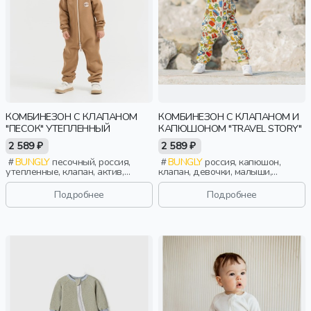
КОМБИНЕЗОН С КЛАПАНОМ
КОМБИНЕЗОН С КЛАПАНОМ И
"ПЕСОК" УТЕПЛЕННЫЙ
КАПЮШОНОМ "TRAVEL STORY"
2 589 ₽
2 589 ₽
BUNGLY
песочный, россия,
BUNGLY
россия, капюшон,
утепленные, клапан, актив,
клапан, девочки, малыши,
мальчики, малыши, дошкольники,
дошкольники, дети
дети
Подробнее
Подробнее