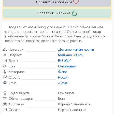
Добавить в избранное
Проверить наличие
Модель от марки bungly по цене 2519 руб. Максимальная
скидка от нашего интернет-магазина! Оригинальный товар.
комбинезон флисовый "олива" 0+ от 1 до 3 лет, для детского
возраста оливкового цвета из флиса из россии.
Категория
Детские комбинезоны
Возраст
Малыши
и
дети
Бренд
BUNGLY
Цвет
Оливковый
Материал
Флис
Страна
Россия
Стиль
Актив
Подлинность
Оригинал
Обмен-возврат
Есть
Доставка
Курьер / самовывоз
Оплата
Карта / наличные