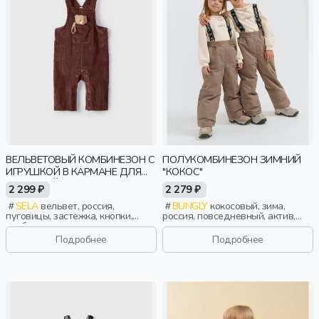
ВЕЛЬВЕТОВЫЙ КОМБИНЕЗОН С
ПОЛУКОМБИНЕЗОН ЗИМНИЙ
ИГРУШКОЙ В КАРМАНЕ ДЛЯ
"КОКОС"
МАЛЫШЕЙ
2 299 ₽
2 279 ₽
SELA
вельвет, россия,
BUNGLY
кокосовый, зима,
пуговицы, застежка, кнопки,
россия, повседневный, актив,
свободные, карман, малыши,
мальчики, малыши, дошкольники,
дети
дети
Подробнее
Подробнее