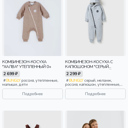
КОМБИНЕЗОН-КОСУХА
КОМБИНЕЗОН-КОСУХА С
"ХАЛВА" УТЕПЛЕННЫЙ 0+
КАПЮШОНОМ "СЕРЫЙ
МЕЛАНЖ" УТЕПЛЕННЫЙ
2 699 ₽
2 299 ₽
BUNGLY
россия, утепленные,
BUNGLY
серый, меланж,
малыши, дети
россия, капюшон, утепленные,
мальчики, малыши, дошкольники,
дети
Подробнее
Подробнее