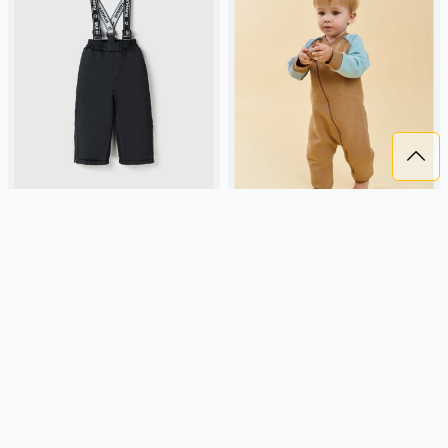
ПОЛУКОМБИНЕЗОН ЗИМНИЙ
КОМБИНЕЗОН-КОСУХА КОЛОР
"УГОЛЬ"
БЛОК "ПЕСОК" УТЕПЛЕННЫЙ
0+
2 279 ₽
2 799 ₽
BUNGLY
угольный, зима,
BUNGLY
песочный, россия,
россия, повседневный, актив,
утепленные, актив, малыши,
мальчики, малыши, дошкольники,
дети
дети
Подробнее
Подробнее