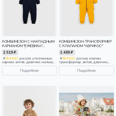
КОМБИНЕЗОН С НАКЛАДНЫМ
КОМБИНЕЗОН-ТРАНСФОРМЕР
КАРМАНОМ "ЕЖЕВИКА"
С КЛАПАНОМ "АБРИКОС"
УТЕПЛЕННЫЙ
2 519 ₽
2 459 ₽
BUNGLY
россия, утепленные,
BUNGLY
россия, клапан,
карман, актив, девочки, малыши,
трансформер, актив, девочки,
дошкольники, дети
малыши, дошкольники, дети
Подробнее
Подробнее