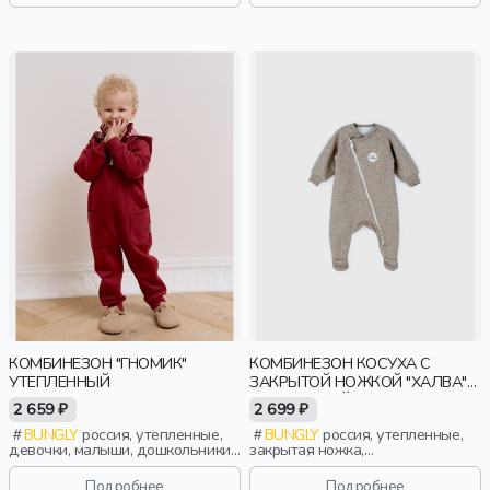
КОМБИНЕЗОН "ГНОМИК"
КОМБИНЕЗОН КОСУХА С
УТЕПЛЕННЫЙ
ЗАКРЫТОЙ НОЖКОЙ "ХАЛВА"
УТЕПЛЕННЫЙ 0+
2 659 ₽
2 699 ₽
BUNGLY
россия, утепленные,
BUNGLY
россия, утепленные,
девочки, малыши, дошкольники,
закрытая ножка,
дети
новорожденные, дети
Подробнее
Подробнее