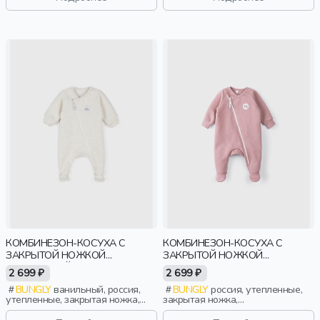
КОМБИНЕЗОН-КОСУХА С
КОМБИНЕЗОН-КОСУХА С
ЗАКРЫТОЙ НОЖКОЙ
ЗАКРЫТОЙ НОЖКОЙ
"ВАНИЛЬНЫЙ ПУДИНГ"
"ДЫМЧАТАЯ РОЗА"
2 699 ₽
2 699 ₽
УТЕПЛЕННЫЙ 0+
УТЕПЛЕННЫЙ 0+
BUNGLY
ванильный, россия,
BUNGLY
россия, утепленные,
утепленные, закрытая ножка,
закрытая ножка,
новорожденные, дети
новорожденные, дети