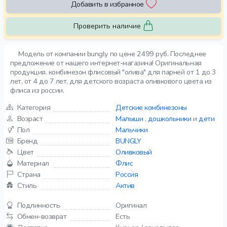
Добавить в избранное
Проверить наличие
Модель от компании bungly по цене 2499 руб. Последнее
предложение от нашего интернет-магазина! Оригинальная
продукция. комбинезон флисовый "олива" для парней от 1 до 3
лет, от 4 до 7 лет, для детского возраста оливкового цвета из
флиса из россии.
Категория
Детские комбинезоны
Возраст
Малыши
,
дошкольники
и
дети
Пол
Мальчики
Бренд
BUNGLY
Цвет
Оливковый
Материал
Флис
Страна
Россия
Стиль
Актив
Подлинность
Оригинал
Обмен-возврат
Есть