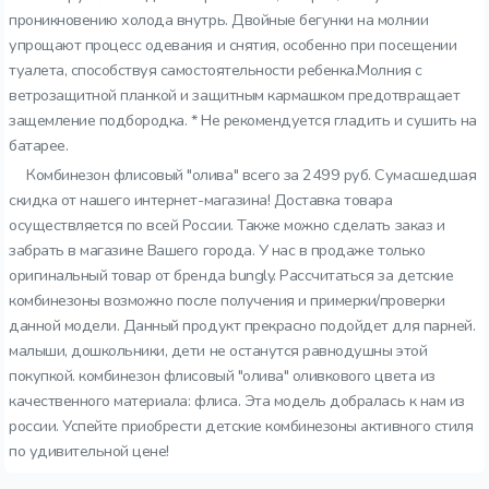
проникновению холода внутрь. Двойные бегунки на молнии
упрощают процесс одевания и снятия, особенно при посещении
туалета, способствуя самостоятельности ребенка.Молния с
ветрозащитной планкой и защитным кармашком предотвращает
защемление подбородка. * Не рекомендуется гладить и сушить на
батарее.
Комбинезон флисовый "олива" всего за 2499 руб. Сумасшедшая
скидка от нашего интернет-магазина! Доставка товара
осуществляется по всей России. Также можно сделать заказ и
забрать в магазине Вашего города. У нас в продаже только
оригинальный товар от бренда bungly. Рассчитаться за детские
комбинезоны возможно после получения и примерки/проверки
данной модели. Данный продукт прекрасно подойдет для парней.
малыши, дошкольники, дети не останутся равнодушны этой
покупкой. комбинезон флисовый "олива" оливкового цвета из
качественного материала: флиса. Эта модель добралась к нам из
россии. Успейте приобрести детские комбинезоны активного стиля
по удивительной цене!