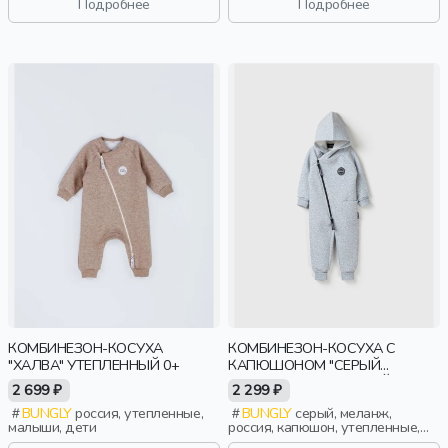
Подробнее
Подробнее
КОМБИНЕЗОН-КОСУХА
КОМБИНЕЗОН-КОСУХА С
"ХАЛВА" УТЕПЛЕННЫЙ 0+
КАПЮШОНОМ "СЕРЫЙ
МЕЛАНЖ" УТЕПЛЕННЫЙ
2 699 ₽
2 299 ₽
BUNGLY
россия, утепленные,
BUNGLY
серый, меланж,
малыши, дети
россия, капюшон, утепленные,
мальчики, малыши, дошкольники,