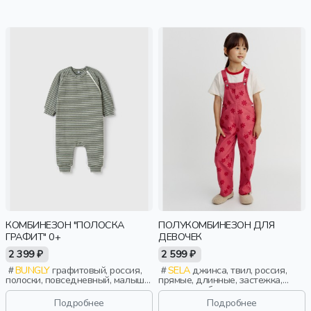
КОМБИНЕЗОН "ПОЛОСКА
ПОЛУКОМБИНЕЗОН ДЛЯ
ГРАФИТ" 0+
ДЕВОЧЕК
2 399 ₽
2 599 ₽
BUNGLY
графитовый, россия,
SELA
джинса, твил, россия,
полоски, повседневный, малыши,
прямые, длинные, застежка,
дети
кнопки, свободные, прорези,
принт, карман, девочки, дети
Подробнее
Подробнее