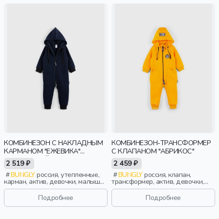
КОМБИНЕЗОН С НАКЛАДНЫМ
КОМБИНЕЗОН-ТРАНСФОРМЕР
КАРМАНОМ "ЕЖЕВИКА"
С КЛАПАНОМ "АБРИКОС"
УТЕПЛЕННЫЙ
2 519 ₽
2 459 ₽
BUNGLY
россия, утепленные,
BUNGLY
россия, клапан,
карман, актив, девочки, малыши,
трансформер, актив, девочки,
дошкольники, дети
малыши, дошкольники, дети
Подробнее
Подробнее