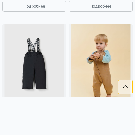
свободные, карман, малыши,
мальчики, малыши, дошкольники,
дети
дети
Подробнее
Подробнее
ПОЛУКОМБИНЕЗОН ЗИМНИЙ
КОМБИНЕЗОН-КОСУХА КОЛОР
"УГОЛЬ"
БЛОК "ПЕСОК" УТЕПЛЕННЫЙ
0+
2 279 ₽
2 799 ₽
BUNGLY
угольный, зима,
BUNGLY
песочный, россия,
россия, повседневный, актив,
утепленные, актив, малыши,