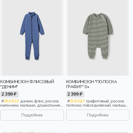
КОМБИНЕЗОН ФЛИСОВЫЙ
КОМБИНЕЗОН "ПОЛОСКА
"ДЕНИМ"
ГРАФИТ" 0+
2 399 ₽
2 399 ₽
BUNGLY
деним, флис, россия,
BUNGLY
графитовый, россия,
мальчики, малыши, дошкольники,
полоски, повседневный, малыши,
дети
дети
Подробнее
Подробнее