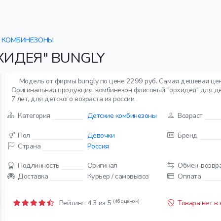
КОМБИНЕЗОНЫ
ИДЕЯ" BUNGLY
Модель от фирмы bungly по цене 2299 руб. Самая дешевая цен
Оригинальная продукция. комбинезон флисовый "орхидея" для дев
7 лет, для детского возраста из россии.
Категория
Детские комбинезоны
Возраст
Пол
Девочки
Бренд
Страна
Россия
Подлинность
Оригинал
Обмен-возвр
Доставка
Курьер / самовывоз
Оплата
(46 оценок)
Рейтинг:
4.3
из 5
Товара нет в