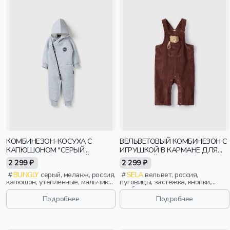
КОМБИНЕЗОН-КОСУХА С
ВЕЛЬВЕТОВЫЙ КОМБИНЕЗОН С
КАПЮШОНОМ "СЕРЫЙ
ИГРУШКОЙ В КАРМАНЕ ДЛЯ
МЕЛАНЖ" УТЕПЛЕННЫЙ
МАЛЫШЕЙ
2 299 ₽
2 299 ₽
BUNGLY
серый, меланж, россия,
SELA
вельвет, россия,
капюшон, утепленные, мальчики,
пуговицы, застежка, кнопки,
малыши, дошкольники, дети
свободные, карман, малыши,
дети
Подробнее
Подробнее