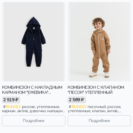
КОМБИНЕЗОН С НАКЛАДНЫМ
КОМБИНЕЗОН С КЛАПАНОМ
КАРМАНОМ "ЕЖЕВИКА"
"ПЕСОК" УТЕПЛЕННЫЙ
УТЕПЛЕННЫЙ
2 519 ₽
2 589 ₽
BUNGLY
россия, утепленные,
BUNGLY
песочный, россия,
карман, актив, девочки, малыши,
утепленные, клапан, актив,
дошкольники, дети
мальчики, малыши, дошкольники,
дети
Подробнее
Подробнее