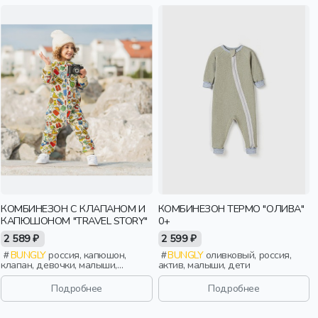
КОМБИНЕЗОН С КЛАПАНОМ И
КОМБИНЕЗОН ТЕРМО "ОЛИВА"
КАПЮШОНОМ "TRAVEL STORY"
0+
2 589 ₽
2 599 ₽
BUNGLY
россия, капюшон,
BUNGLY
оливковый, россия,
клапан, девочки, малыши,
актив, малыши, дети
дошкольники, дети
Подробнее
Подробнее