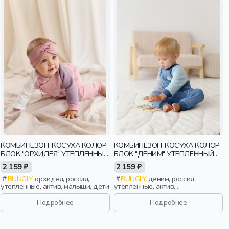
КОМБИНЕЗОН-КОСУХА КОЛОР
КОМБИНЕЗОН-КОСУХА КОЛОР
БЛОК "ОРХИДЕЯ" УТЕПЛЕННЫЙ
БЛОК "ДЕНИМ" УТЕПЛЕННЫЙ
0+
0+
2 159 ₽
2 159 ₽
BUNGLY
орхидея, россия,
BUNGLY
деним, россия,
утепленные, актив, малыши, дети
утепленные, актив,
новорожденные, дети
Подробнее
Подробнее