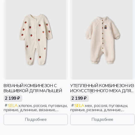
ВЯЗАНЫЙ КОМБИНЕЗОН С
УТЕПЛЕННЫЙ КОМБИНЕЗОН ИЗ
ВЫШИВКОЙ ДЛЯ МАЛЫШЕЙ
ИСКУССТВЕННОГО МЕХА ДЛЯ
МАЛЫШЕЙ
2 199 ₽
2 199 ₽
SELA
хлопок, россия, пуговицы,
SELA
мех, россия, пуговицы,
прямые, длинные, вязаные,
прямые, резинка, длинные,
длинный рукав, застежка,
длинный рукав, застежка,
вышивка, вырез, круглый вырез,
утепленные, вышивка, воротник,
Подробнее
Подробнее
малыши, дети
воротник-стойка, малыши, дети