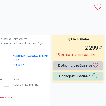
а от нашего сайта!
ЦЕНА ТОВАРА
чонок от 1 до 3 лет, от 4 до
2 299 ₽
* Была на момент наличия
Малыши
,
дошкольники
и
дети
BUNGLY
Добавить в избранное
Проверить наличие
ат
Есть
Карта / наличные
 наличии