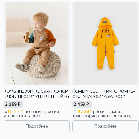
КОМБИНЕЗОН-КОСУХА КОЛОР
КОМБИНЕЗОН-ТРАНСФОРМЕР
БЛОК "ПЕСОК" УТЕПЛЕННЫЙ 0+
С КЛАПАНОМ "АБРИКОС"
2 159 ₽
2 459 ₽
BUNGLY
песочный, россия,
BUNGLY
россия, клапан,
утепленные, актив,
трансформер, актив, девочки,
новорожденные, дети
малыши, дошкольники, дети
Подробнее
Подробнее