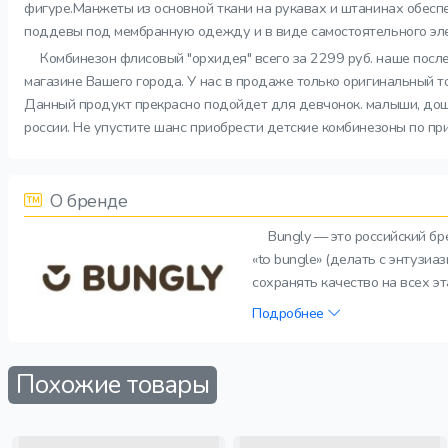
фигуре.Манжеты из основной ткани на рукавах и штанинах обесп
поддевы под мембранную одежду и в виде самостоятельного элем
Комбинезон флисовый "орхидея" всего за 2299 руб. наше посл
магазине Вашего города. У нас в продаже только оригинальный т
Данный продукт прекрасно подойдет для девчонок. малыши, дошко
россии. Не упустите шанс приобрести детские комбинезоны по пр
О бренде
Bungly — это российский б
«to bungle» (делать с энтузи
сохранять качество на всех э
Подробнее
Похожие товары