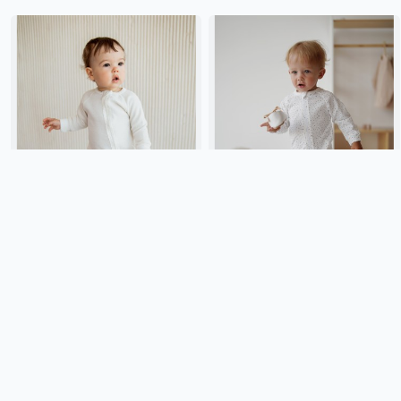
КОМБИНЕЗОН ТЕРМО
СЛИП НА МОЛНИИ "МИШУТКА"
"МОЛОКО" 0+
0+
2 599 ₽
1 999 ₽
BUNGLY
молочный, россия,
BUNGLY
россия, молния,
актив, малыши, дети
новорожденные, дети
Подробнее
Подробнее