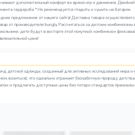
ечивают дополнительный комфорт во время игр и движения. Двойной 
ента гардероба * Не рекомендуется гладить и сушить на батарее.
еднее предложение от нашего сайта! Доставка товара осуществляется
овар от производителя bungly. Рассчитаться за детские комбинезоны
льники, дети будут в восторге этой покупкой. комбинезон флисовый
ивлекательной цене!
ренд детской одежды, созданный для активных исследований мира и 
азмом, возиться), что идеально отражает беззаботную природу детств
тапах и предлагать доступные цены без потери стандартов премиальн